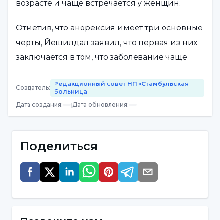
возрасте и чаще встречается у женщин.
Отметив, что анорексия имеет три основные
черты, Йешилдал заявил, что первая из них
заключается в том, что заболевание чаще
встречается в подростковом возрасте и у
Редакционный совет НП «Стамбульская
женщин.
Создатель
:
больница
Дата создания
:
|
Дата обновления
:
Нарциссические инвестиции в тело
Заявив, что в основе этого заболевания
Поделиться
лежит проблема привязанности к матери в
детстве, Йешилдаль сказал следующее:
"Как правило, это заболевание начинается в
подростковом возрасте. Наиболее
распространенный возраст заболевания - от