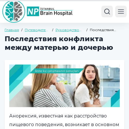
Ope
Главная
/
Путеводитель
/
Руководство
/
Последствия
по здоровью
по психиатрии
конфликта между
Последствия конфликта
для взрослых
матерью и
дочерью
между матерью и дочерью
Анорексия, известная как расстройство
пищевого поведения, возникает в основном