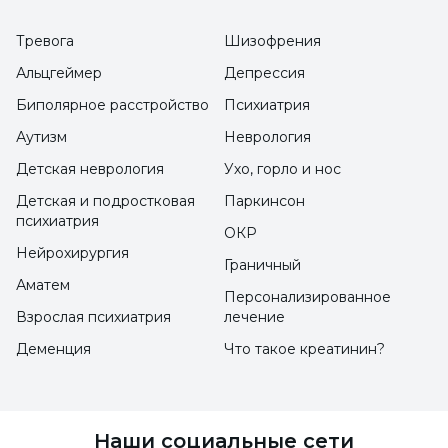
ребенок-девочка более ценен для матери.
Она пытается прожить свои мечты, надежды
Тревога
Шизофрения
и разочарования через свою дочь. По мере
Альцгеймер
Депрессия
того как в Турции растет
Биполярное расстройство
Психиатрия
индивидуализация, меняется
Аутизм
Неврология
социологическая структура общества, мы
Детская неврология
Ухо, горло и нос
видим, что модели привязанности между
Детская и подростковая
Паркинсон
матерью и дочерью превращаются в
психиатрия
ОКР
отношения западного типа, и мы видим, что
Нейрохирургия
Граничный
случаи анорексии растут".
Аматем
Персонализированное
Взрослая психиатрия
лечение
Индекс массы тела снизился на 15
Деменция
Что такое креатинин?
Махир Йешилдал заявил, что второй
особенностью анорексии является
снижение индекса массы тела пациента на
Наши социальные сети