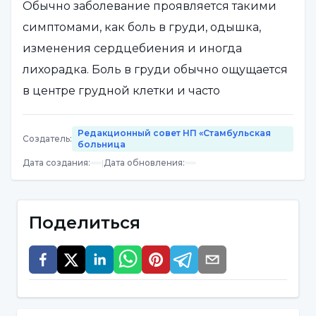
Обычно заболевание проявляется такими
симптомами, как боль в груди, одышка,
изменения сердцебиения и иногда
лихорадка. Боль в груди обычно ощущается
в центре грудной клетки и часто
сопровождается болезненностью в области
сердца или грудной стенки. Симптомы
Редакционный совет НП «Стамбульская
Создатель
:
больница
перикардита могут включать:
Дата создания
:
|
Дата обновления
:
Боль в груди:
Самым очевидным
симптомом обычно является боль в груди.
Поделиться
Боль в груди обычно ощущается в центре
грудной клетки и часто сопровождается
болезненностью в области сердца или
грудной стенки. Иногда эта боль может