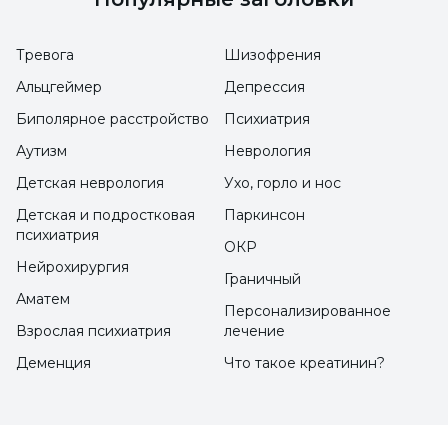
Розовый глаз (конъюнктивит)
Тревога
Шизофрения
Воспаление среднего уха (ушная
Альцгеймер
Депрессия
инфекция)
Биполярное расстройство
Психиатрия
Опухание лимфатических узлов
Аутизм
Неврология
Пневмония и бронхит
Детская неврология
Ухо, горло и нос
Детская и подростковая
Паркинсон
Диарея
психиатрия
ОКР
Тошнота и рвота
Нейрохирургия
Граничный
Аматем
Тяжесть и вздутие живота
Персонализированное
Взрослая психиатрия
лечение
Кто может заболеть аденовирусной
Деменция
Что такое креатинин?
инфекцией?
Аденовирусная инфекция
может