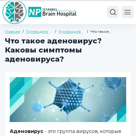
Ope
Главная
/
Путеводитель
/
Руководство
/
Что такое
по здоровью
по общему
аденовирус? Каковы
Что такое аденовирус?
здоровью
симптомы
аденовируса?
Каковы симптомы
аденовируса?
Аденовирус
- это группа вирусов, которые