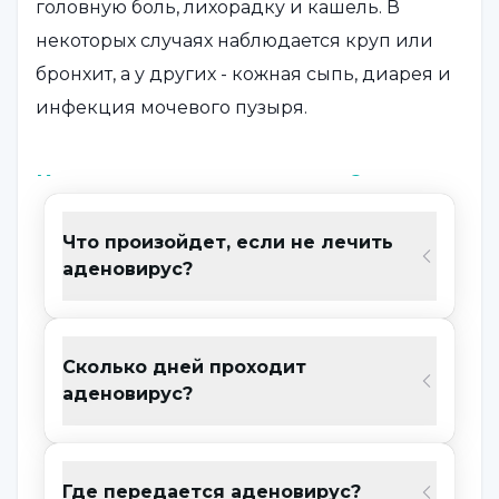
головную боль, лихорадку и кашель. В
некоторых случаях наблюдается круп или
бронхит, а у других - кожная сыпь, диарея и
инфекция мочевого пузыря.
Как передается аденовирус?
Аденовирусная инфекция
может
Что произойдет, если не лечить
передаваться различными путями.
аденовирус?
Наиболее распространенный путь передачи
- немытье рук после контакта с
Сколько дней проходит
инфицированным человеком, контакт с
аденовирус?
ротовой полостью и областью глаз.
Общеизвестные пути передачи следующие:
Контакт с инфицированным человеком
Где передается аденовирус?