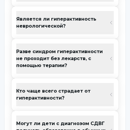
Каковы симптомы СДВГ?
Является ли гиперактивность
Синдром дефицита внимания с
неврологической?
гиперактивностью СДВГ имеет 3 различных
типа симптомов.
Разве синдром гиперактивности
не проходит без лекарств, с
Симптомы СДВГ типа дефицита
помощью терапии?
внимания;
Трудность фокусировки
Кто чаще всего страдает от
Неспособность удерживать внимание
гиперактивности?
Невозможность установить зрительный
контакт
Могут ли дети с диагнозом СДВГ
Невозможность долго заниматься