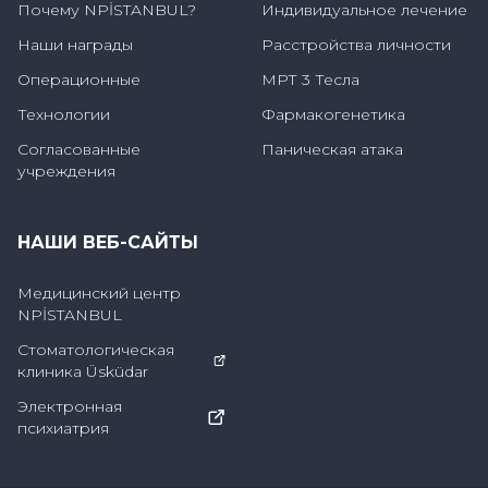
причины следующие;
Почему NPİSTANBUL?
Индивидуальное лечение
Наши награды
Расстройства личности
Уровень отсева среди детей с СДВГ по
Операционные
МРТ 3 Тесла
сравнению с детьми без СДВГ (32-40%),
Технологии
Фармакогенетика
Окончание университета (5-10%),
Согласованные
Паническая атака
учреждения
Очень мало друзей или их полное
отсутствие (50-70%),
НАШИ ВЕБ-САЙТЫ
Низкая производительность на работе
(70-80%),
Медицинский центр
NPİSTANBUL
Вовлеченность в антисоциальную
Стоматологическая
деятельность (40-50%),
клиника Üsküdar
Электронная
Уровень курения и злоупотребления
психиатрия
психоактивными веществами намного
выше,