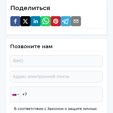
Поделиться
Невозможность усидеть на месте
Постоянное движение руками и
ногами, даже когда сидит
Быстрая речь
Позвоните нам
Неправильное произношение слов и
несоединение предложений
Затруднения при слушании
Перебивание собеседника
Симптомы импульсивного типа СДВГ;
Желание получить немедленное
удовлетворение и выдвижение
В соответствии с Законом о защите личных
требований