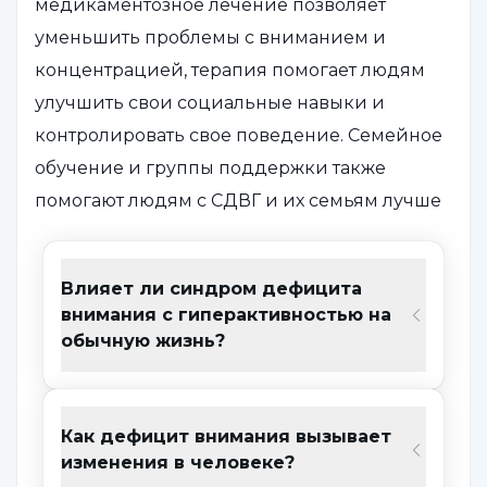
медикаментозное лечение позволяет
уменьшить проблемы с вниманием и
концентрацией, терапия помогает людям
улучшить свои социальные навыки и
контролировать свое поведение. Семейное
обучение и группы поддержки также
помогают людям с СДВГ и их семьям лучше
понимать и контролировать это состояние.
Синдром дефицита внимания с
Влияет ли синдром дефицита
внимания с гиперактивностью на
гиперактивностью (СДВГ) - это
обычную жизнь?
нейроразвивающее и нейроповеденческое
расстройство. СДВГ имеет 3 группы
симптомов. Это дефицит внимания,
Как дефицит внимания вызывает
импульсивность и гиперактивность. У
изменения в человеке?
некоторых пациентов активно проявляются