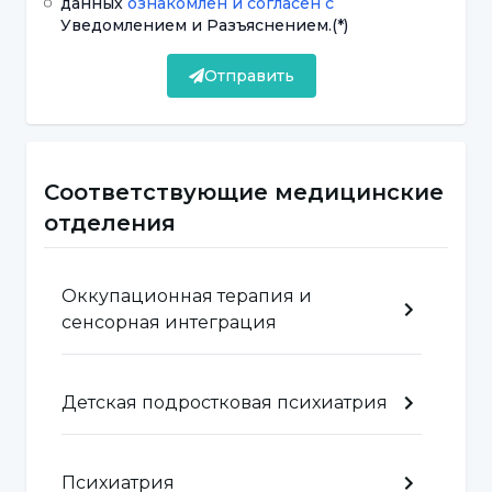
данных
ознакомлен и согласен с
Уведомлением и Разъяснением.
(*)
Нетерпеливость
Отправить
Действовать, не подумав
Действовать в спешке
Неумение ждать в очередях
Соответствующие медицинские
Неспособность контролировать
отделения
реакции
Оккупационная терапия и
Симптомы синдрома дефицита
сенсорная интеграция
внимания с гиперактивностью
согласно DSM 5
Детская подростковая психиатрия
*DSM-5 (Diagnostic and Statistical Manual
of Mental Disorders): Диагностическое и
Психиатрия