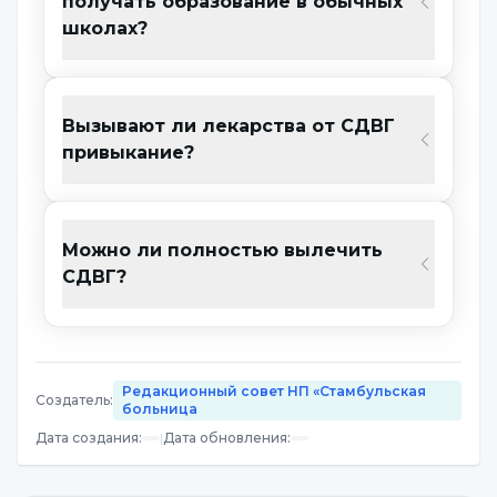
получать образование в обычных
одним и тем же видом деятельности
школах?
Быстро надоедает
Упускать детали
Вызывают ли лекарства от СДВГ
Забывчивость
привыкание?
Трудности с выслушиванием
собеседника
Можно ли полностью вылечить
Потеря личных вещей и реликвий
СДВГ?
Неспособность запомнить простые
инструкции
Частые ошибки
Редакционный совет НП «Стамбульская
Создатель
:
больница
Симптомы гиперактивного типа СДВГ;
Дата создания
:
|
Дата обновления
:
Гиперактивность