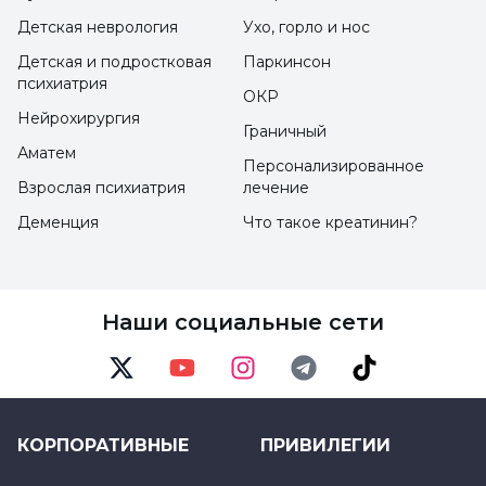
требующие напряженного мышления,
Детская неврология
Ухо, горло и нос
Детская и подростковая
Паркинсон
Он теряет свои вещи,
психиатрия
ОКР
Он легко отвлекается,
Нейрохирургия
Граничный
Забывает о своих повседневных
Аматем
Персонализированное
обязанностях.
Взрослая психиатрия
лечение
Деменция
Что такое креатинин?
Каковы причины синдрома дефицита
внимания с гиперактивностью?
Наши социальные сети
СДВГ не вызывается ошибками в
поведении родителей или учителей. СДВГ -
Twitter
Youtube
Instagram
Telegram
TikTok
это нейробиологическое расстройство с
генетическими причинами. Согласно
КОРПОРАТИВНЫЕ
ПРИВИЛЕГИИ
результатам последующих исследований,