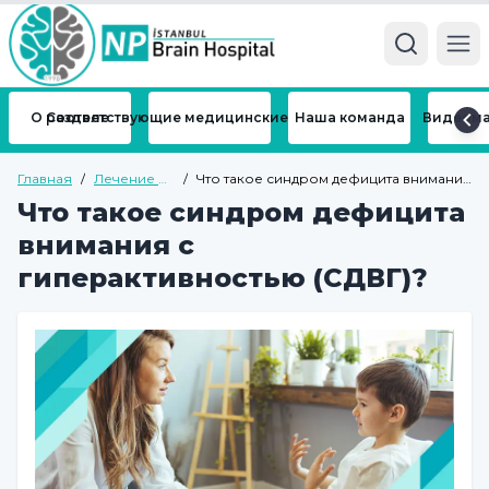
Ope
О разделе
Соответствующие медицинские отделения
Наша команда
Видеома
Главная
/
Лечение и
/
Что такое синдром дефицита внимания
болезни
с гиперактивностью (СДВГ)?
Что такое синдром дефицита
внимания с
гиперактивностью (СДВГ)?