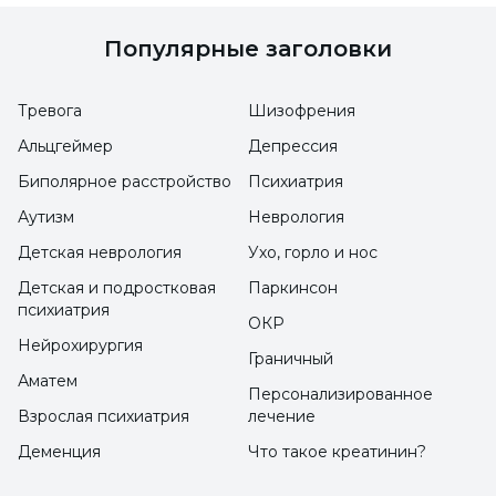
расстройство
Популярные заголовки
Дефицит внимания и гиперактивность
Тревога
Шизофрения
Как следует лечить?
Альцгеймер
Депрессия
Тиковое расстройство у детей - это
Биполярное расстройство
Психиатрия
заболевание, поддающееся лечению. Если
Аутизм
Неврология
ребенок проявляет свои тики в значимых
Детская неврология
Ухо, горло и нос
ситуациях, необходимо выяснить причины
Детская и подростковая
Паркинсон
психиатрия
и основания для этого. В результате
ОКР
напряжения, которое возникает из-за
Нейрохирургия
Граничный
постоянных попыток семьи вмешаться в эти
Аматем
Персонализированное
тики у ребенка, тики у него усиливаются. Это
Взрослая психиатрия
лечение
затрудняет лечение. Для устранения тиков у
Деменция
Что такое креатинин?
детей очень важна поддержка семьи. Семья