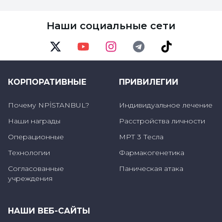
должна выстраивать свое отношение к
ребенку в соответствии с рекомендациями
Наши социальные сети
врача и подходить к нему именно так. Метод
наказания - неподходящий метод для таких
Twitter
Youtube
Instagram
Telegram
TikTok
случаев, такая ситуация приносит ребенку
больше вреда, чем пользы. Важно, чтобы
КОРПОРАТИВНЫЕ
ПРИВИЛЕГИИ
общение и отношения в семье были
Почему NPİSTANBUL?
Индивидуальное лечение
хорошими, чтобы не было дискуссионной
Наши награды
Расстройства личности
обстановки, а интерес и любовь к ребенку
Операционные
МРТ 3 Тесла
возрастали. Тиковые расстройства должны
Технологии
Фармакогенетика
решаться при сотрудничестве семьи,
Согласованные
Паническая атака
учителя и лечебной команды.
учреждения
НАШИ ВЕБ-САЙТЫ