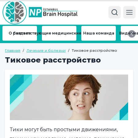
Ope
О разделе
Соответствующие медицинские отделения
Наша команда
Видеома
Главная
/
Лечение и болезни
/
Тиковое расстройство
Тиковое расстройство
Тики могут быть простыми движениями,