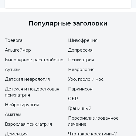
На детей может повлиять реакция
Популярные заголовки
родственников
Даже если дети слабо переживают
Тревога
Шизофрения
землетрясение, на них могут слишком
Альцгеймер
Депрессия
сильно повлиять средства массовой
Биполярное расстройство
Психиатрия
информации и реакция их родственников.
Аутизм
Неврология
По этой причине детей следует
Детская неврология
Ухо, горло и нос
информировать о землетрясении,
Детская и подростковая
Паркинсон
подбадривать и вселять в них уверенность.
психиатрия
ОКР
Нейрохирургия
Детям могут сниться кошмары, даже
Граничный
Аматем
если они говорят, что им не страшно.
Персонализированное
Взрослая психиатрия
лечение
При длительной реакции у детей могут
Деменция
Что такое креатинин?
наблюдаться такие симптомы, как