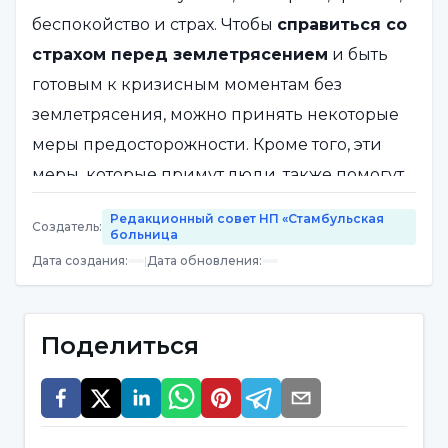
беспокойство и страх. Чтобы
справиться со
страхом перед землетрясением
и быть
готовым к кризисным моментам без
землетрясения, можно принять некоторые
меры предосторожности. Кроме того, эти
меры, которые примут люди, также помогут
снизить уровень тревоги.
Редакционный совет НП «Стамбульская
Создатель
:
больница
Дата создания
:
|
Дата обновления
:
Как следует объяснять детям, что
такое землетрясение?
Поделиться
Подготовиться к землетрясению
психологически так же важно, как и
физически. Поскольку землетрясение
может вызвать серьезные негативные