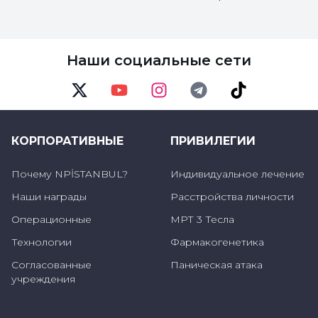
нарушения сна, энурез, неспособность
отделиться от мамы и папы и, как следствие,
Наши социальные сети
нежелание идти в школу. Кроме того, детям,
которые не боялись во время
землетрясения и говорят, что им не страшно,
Twitter
Youtube
Instagram
Telegram
TikTok
могут сниться кошмары.
КОРПОРАТИВНЫЕ
ПРИВИЛЕГИИ
Дети могут научиться как страху, так и
Почему NPİSTANBUL?
Индивидуальное лечение
спокойствию
Наши награды
Расстройства личности
Дети чувствуют себя хорошо, когда знают,
Операционные
МРТ 3 Тесла
что они и их близкие в безопасности. Мы
Технологии
Фармакогенетика
должны определить "безопасное место"
Согласованные
Паническая атака
дома и в школе и обсудить его с ребенком.
учреждения
Выслушивание рекомендаций
специалистов о том, что делать в