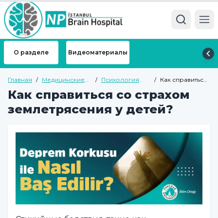
Ope
О разделе
Видеоматериалы
Главная
/
Медицинские
/
Психология
/
Как справиться
подразделения
травмы от
со страхом
Как справиться со страхом
землетрясения
землетрясения
у детей?
землетрясения у детей?