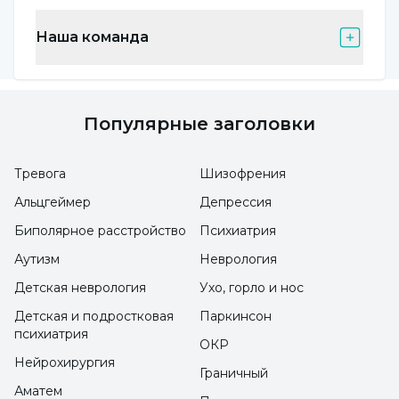
после", "вперед-назад", пинание мяча,
Наша команда
прыжки через скакалку, трудности в
завязывании шнурков, дефицит внимания,
забывчивость. В случаях, когда дислексия
Популярные заголовки
проявляется вместе с другими подтипами
особых нарушений обучаемости, могут
Тревога
Шизофрения
наблюдаться трудности в арифметике,
Альцгеймер
Депрессия
неспособность понять прочитанное,
Биполярное расстройство
Психиатрия
неправильное или инвертированное
письмо. У детей с дислексией могут
Аутизм
Неврология
проявляться симптомы разной
Детская неврология
Ухо, горло и нос
интенсивности, не обязательно, чтобы у них
Детская и подростковая
Паркинсон
психиатрия
были все симптомы".
ОКР
Нейрохирургия
Граничный
Аматем
Внимание на позднюю речь!