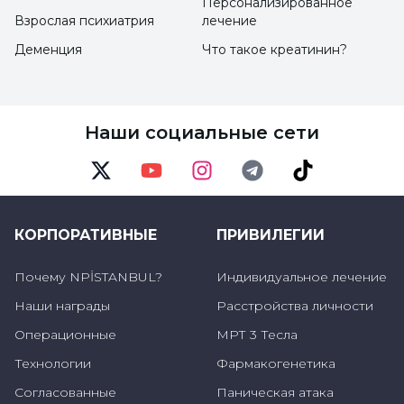
Персонализированное
Взрослая психиатрия
лечение
Отметив, что расстройства обучения - это
Деменция
Что такое креатинин?
нарушения нейроразвития, которые, как
считается, вызваны взаимодействием
генетических факторов и факторов
Наши социальные сети
окружающей среды, д-р леч. Профессор
Мине Элагёз Юксель предупреждает: "Хотя
Twitter
Youtube
Instagram
Telegram
TikTok
диагноз таким детям обычно ставят в
начальной школе, такие симптомы, как
КОРПОРАТИВНЫЕ
ПРИВИЛЕГИИ
поздняя речь, трудности с произношением
Почему NPİSTANBUL?
Индивидуальное лечение
букв и слабость моторики, могут проявиться
Наши награды
Расстройства личности
у них еще до начальной школы".
Операционные
МРТ 3 Тесла
Технологии
Фармакогенетика
Диагноз не должен быть запоздалым
Согласованные
Паническая атака