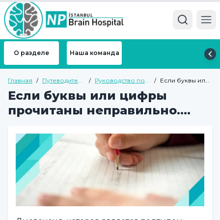
Ope
О разделе
Наша команда
Главная
/
Путеводитель
/
Руководство по
/
Если буквы или
по здоровью
детской и
цифры
Если буквы или цифры
подростковой
прочитаны
психиатрии
неправильно....
прочитаны неправильно....