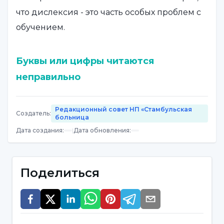
что дислексия - это часть особых проблем с
обучением.
Буквы или цифры читаются
неправильно
Отметив, что дислексия, которую также
Редакционный совет НП «Стамбульская
Создатель
:
называют "расстройством чтения", является
больница
наиболее распространенным подтипом
Дата создания
:
|
Дата обновления
:
специальной неспособности к обучению, д-
р лектор. Профессор Мине Элагёз Юксель
Поделиться
сказал: "Дислексия может наблюдаться как у
мальчиков, так и у девочек. Дислексию
можно заподозрить, если навыки чтения у
детей ниже уровня их интеллекта. У таких