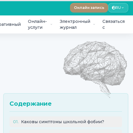
Онлайн запись
RU
Онлайн-
Электронный
Связаться
ративный
услуги
журнал
с
Содержание
01
.
Каковы симптомы школьной фобии?