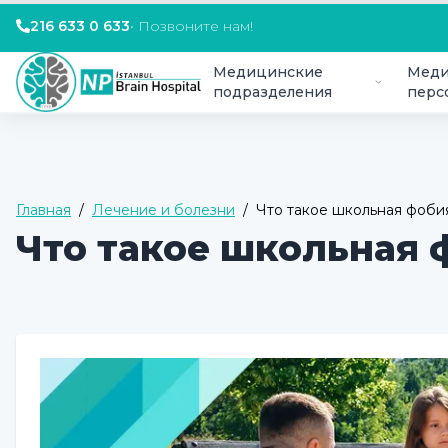
216 633 0 633
•
Позвоните нам!
Медицинские
Меди
подразделения
перс
Главная
/
Лечение и болезни
/
Что такое школьная фоби
Что такое школьная 