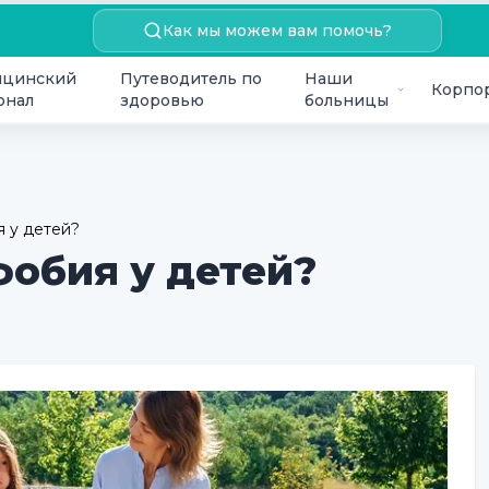
Как мы можем вам помочь?
цинский
Путеводитель по
Наши
Корпо
онал
здоровью
больницы
я у детей?
фобия у детей?