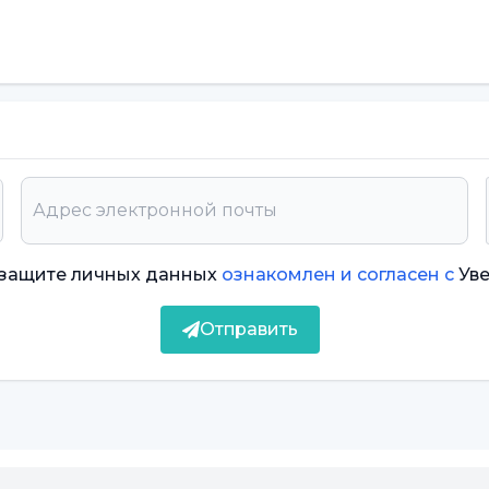
риближается время идти в школу, дети могут
и тревоги часто достигают пика по утрам, когда
боваться время, чтобы успокоиться.
что не хотят идти в школу.
олы может негативно сказаться на социальных
а вместо посещения школы может привести к
о защите личных данных
ознакомлен и согласен с
Ув
ия школы может привести к поведенческим
Отправить
е может быть попыткой уменьшить
ие.
в школу может повлиять на ночной сон ребенка.
шую тревогу.