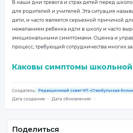
В наши дни тревога и страх детей перед школ
для родителей и учителей. Эта ситуация назыв
дети, и часто является серьезной причиной для
нежеланием ребенка идти в школу и часто вы
эмоциональными симптомами. Оценка и управ
процесс, требующий сотрудничества многих за
Каковы симптомы школьной
Симптомы школьной фобии могут варьироваться
ситуации ребенка. Однако общие симптомы мо
Создатель
:
Редакционный совет НП «Стамбульская боль
Дата создания
:
|
Дата обновления
:
Физические симптомы:
Дети могут испытыват
тошнота, рвота, потливость, частое мочеиспуск
не идти в школу. В основе этих жалоб обычно 
Поделиться