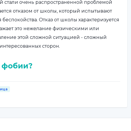
ой стали очень распространенной проблемой
ается отказом от школы, который испытывают
 беспокойства. Отказ от школы характеризуется
ражает это нежелание физическими или
ление этой сложной ситуацией - сложный
интересованных сторон.
 фобии?
 в зависимости от возраста, личности и
гут быть следующими:
ница
ь физические жалобы, такие как боль в животе,
ание, головная боль или головокружение, чтобы
лежат психологические причины.