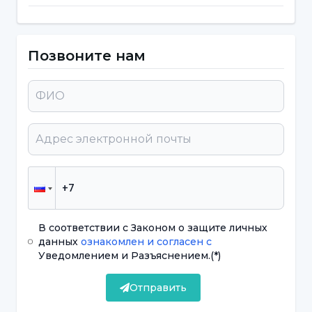
очистить и сбалансировать организм от
вредного. Чтобы использовать
технологии
сбалансированно, в последнее время
Позвоните нам
многие предпочитают цифровой детокс.
Цифровой детокс - это когда человек
добровольно прекращает пользоваться
цифровыми устройствами, такими как
смартфоны, компьютеры и платформы
социальных сетей, на определенный
период времени. В период цифровой
детоксикации отключение уведомлений,
В соответствии с Законом о защите личных
дистанцирование от технологий или
данных
ознакомлен и согласен с
Уведомлением и Разъяснением.
(*)
попытка держать телефон подальше
положительно скажется на физическом и
Отправить
психическом здоровье. Это также снизит