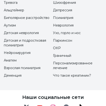
одновременно поспособствует вашему
Тревога
Шизофрения
здоровью. Таким образом, это поможет вам
Альцгеймер
Депрессия
избавиться от душевного бремени.
Биполярное расстройство
Психиатрия
Цифровой детокс укрепит ваши семейные
Аутизм
Неврология
узы, а также поможет вам стать более
Детская неврология
Ухо, горло и нос
социальным и счастливым человеком в
Детская и подростковая
Паркинсон
своем окружении. Цифровой детокс,
психиатрия
ОКР
который идеально подходит для
Нейрохирургия
Граничный
избавления от депрессивных настроений,
Аматем
Персонализированное
помогает легко выполнять повседневные
Взрослая психиатрия
лечение
дела и расслаблять мозг. Использование
Деменция
Что такое креатинин?
технологий по мере необходимости,
правильное и своевременное их
применение - это более здоровая ситуация
Наши социальные сети
для всех.