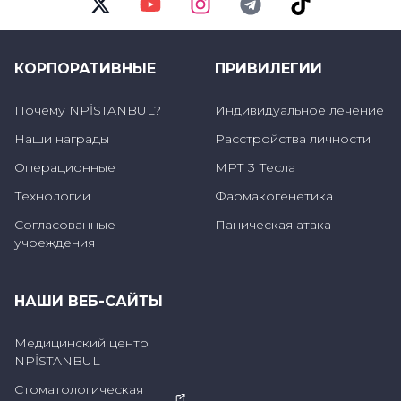
Twitter
Youtube
Instagram
Telegram
TikTok
В чем преимущества цифровой
КОРПОРАТИВНЫЕ
ПРИВИЛЕГИИ
детоксикации?
Почему NPİSTANBUL?
Индивидуальное лечение
В то время как наши мобильные телефоны
Наши награды
Расстройства личности
помогают нам легко найти адрес места, куда
мы направляемся, они помогают нам легко
Операционные
МРТ 3 Тесла
выбирать рестораны, где мы едим, и видеть
Технологии
Фармакогенетика
цены в меню. Даже если у нас нет кошелька,
Согласованные
Паническая атака
учреждения
мы можем легко тратить деньги с помощью
карточных приложений, и они
НАШИ ВЕБ-САЙТЫ
обеспечивают удобство во многих моментах
нашей жизни. Наши телевизоры прекрасно
Медицинский центр
снимают вечернюю усталость.
NPİSTANBUL
Компьютерные игры, в которые мы играем,
Стоматологическая