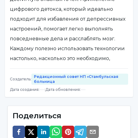
цифрового детокса, который идеально
подходит для избавления от депрессивных
настроений, помогает легко выполнять
повседневные дела и расслаблять мозг.
Каждому полезно использовать технологии
настолько, насколько это необходимо,
правильно и своевременно.
Редакционный совет НП «Стамбульская
Создатель
:
больница
Что такое цифровой детокс?
Дата создания
:
|
Дата обновления
:
Детокс
- это процесс, который происходит в
организме для выведения из него лишних
Поделиться
веществ.
Цифровой детокс
не отличается от
общеизвестного термина "детокс". Его цель -