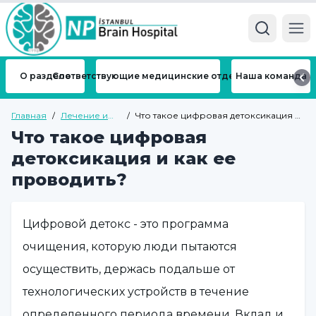
Ope
О разделе
Соответствующие медицинские отделения
Наша команда
Главная
/
Лечение и
/
Что такое цифровая детоксикация и
болезни
как ее проводить?
Что такое цифровая
детоксикация и как ее
проводить?
Цифровой детокс - это программа
очищения, которую люди пытаются
осуществить, держась подальше от
технологических устройств в течение
определенного периода времени. Вклад и