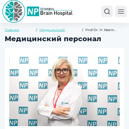
Ope
Главная
/
Медицинский
/
Prof.Dr. H. Nesrin
страница
персонал
DİLBAZ
Медицинский персонал