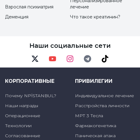
Персонализированное
Взрослая психиатрия
лечение
Деменция
Что такое креатинин?
Наши социальные сети
Twitter
Youtube
Instagram
Telegram
TikTok
КОРПОРАТИВНЫЕ
ПРИВИЛЕГИИ
Почему NPİSTANBUL?
Индивидуальное лечение
Наши награды
Расстройства личности
Операционные
МРТ 3 Тесла
Технологии
Фармакогенетика
Согласованные
Паническая атака