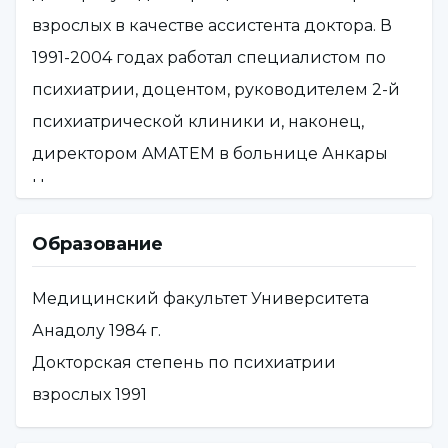
взрослых в качестве ассистента доктора. В
1991-2004 годах работал специалистом по
психиатрии, доцентом, руководителем 2-й
психиатрической клиники и, наконец,
директором AMATEM в больнице Анкары
Нумуне.
С 2012 года руководит наркологическим
Образование
центром больницы NPISTANBUL.
Медицинский факультет Университета
Анадолу 1984 г.
Докторская степень по психиатрии
взрослых 1991