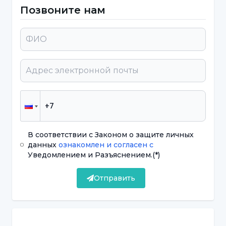
жизнь. В таких случаях родителям предстоит
Позвоните нам
большая работа.
Необходимо регулярно водить детей к
врачу. Кроме того, члены семьи должны
постоянно поддерживать здоровое
общение со своими детьми и обращаться к
специалисту при любых замеченных
нестандартных ситуациях.
В соответствии с Законом о защите личных
данных
ознакомлен и согласен с
Симптомы атипичного аутизма
Уведомлением и Разъяснением.
(*)
Хотя в некоторых аспектах это заболевание
Отправить
схоже с аутизмом, в некоторых случаях оно
может показаться весьма далеким от
аутизма. Признаки и симптомы выражены