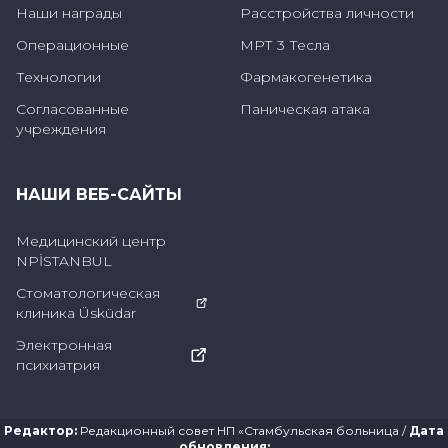
Наши награды
Расстройства личности
некоторые из исследований на эту тему
Операционные
МРТ 3 Тесла
указывают на некоторые вещества, которые
Технологии
Фармакогенетика
вызывают это расстройство. Некоторые из
Согласованные
Паническая атака
них можно перечислить следующим
учреждения
образом:
НАШИ ВЕБ-САЙТЫ
Мутации, возникающие под
воздействием генетических факторов
Медицинский центр
NPİSTANBUL
Дефицит синтеза некоторых белков в
Стоматологическая
зависимости от генов
клиника Üsküdar
Становление родителями в более
Электронная
психиатрия
позднем возрасте
Считается, что это одна из проблем,
Редактор
:
Редакционный совет НП «Стамбульская больница
/
Дата
вызванных преждевременными
обновления
: