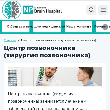
Ope
О разделе
Соответствующие медицинские отделения
Наша команда
Лечения 
Главная
/
Центр позвоночника (хирургия позвоночника)
Центр позвоночника
(хирургия позвоночника)
Центр позвоночника (хирургия
позвоночника) занимается лечением
заболеваний и травм позвоночника в