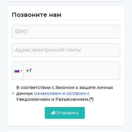
высоким уровнем знаний и опытом в
диагностике и лечении заболеваний
Позвоните нам
позвоночника. Спинальная хирургия,
которая проводится как в экстренных, так и
в плановых операциях, помогает пациентам
вести более здоровый образ жизни.
Что такое заболевания
позвоночника?
В соответствии с Законом о защите личных
Заболевания позвоночника - это различные
данных
ознакомлен и согласен с
Уведомлением и Разъяснением.
(*)
нарушения, которые влияют на структуру и
функции позвоночника. Эти заболевания
Отправить
могут быть достаточно серьезными, чтобы
потребовать проведения операции на