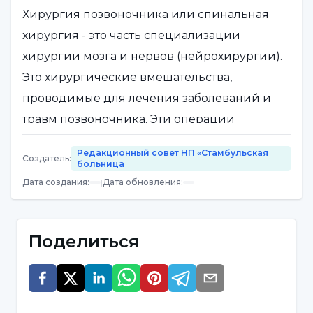
Хирургия позвоночника или спинальная
хирургия - это часть специализации
хирургии мозга и нервов (нейрохирургии).
Это хирургические вмешательства,
проводимые для лечения заболеваний и
травм позвоночника. Эти операции
проводятся для улучшения функций
Редакционный совет НП «Стамбульская
Создатель
:
позвоночника и повышения качества жизни
больница
пациентов.
Дата создания
:
|
Дата обновления
:
Хирургия позвоночника или спинальная
хирургия играет важную роль в лечении
Поделиться
болей в позвоночнике, компрессии нервов
и травм спинного мозга. Хирурги в этой
области - профессионалы, обладающие