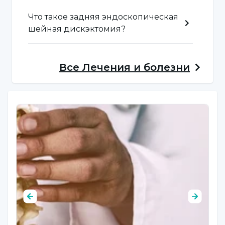
вирусные инфекции, которые вызывают
Что такое задняя эндоскопическая
воспаление в позвоночнике или спинном
шейная дискэктомия?
мозге. Эти инфекции могут вызывать
серьезную боль и неврологические
Все
Лечения и болезни
проблемы.
Опухоли позвоночника:
Опухоли
позвоночника - это доброкачественные или
злокачественные опухоли, которые
образуются в позвоночнике или спинном
мозге. Эти опухоли могут повредить
структуру позвоночника и нервную систему,
поэтому может потребоваться
хирургическое вмешательство.