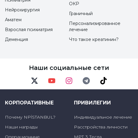
ОКР
Нейрохирургия
Граничный
1. первичные опухоли позвоночника
Аматем
Персонализированное
Первичные опухоли позвоночника
Взрослая психиатрия
лечение
возникают из клеток позвоночника или
Деменция
Что такое креатинин?
спинного мозга. Эти опухоли обычно
встречаются редко и могут быть
доброкачественными
Наши социальные сети
(доброкачественными) или
злокачественными (злокачественными).
Twitter
Youtube
Instagram
Telegram
TikTok
2. Метастатические опухоли
КОРПОРАТИВНЫЕ
ПРИВИЛЕГИИ
позвоночника
Почему NPİSTANBUL?
Индивидуальное лечение
Метастатические опухоли позвоночника -
Наши награды
Расстройства личности
это раковые опухоли, которые зарождаются
Операционные
МРТ 3 Тесла