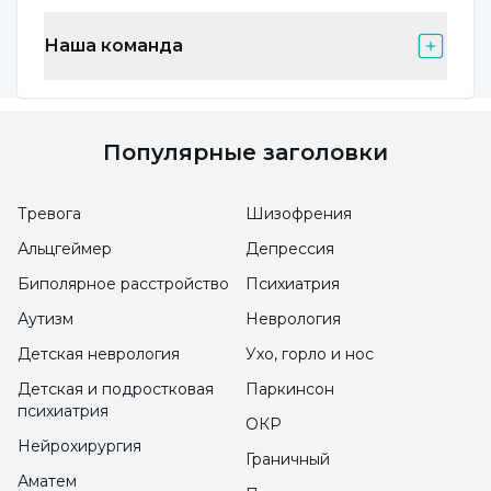
сельском хозяйстве. При таком применении
соответствующая область мозга, вероятно,
Наша команда
поражается прямым воздействием. Поэтому
при таком применении необходимо
принимать адекватные меры защиты. Это
Популярные заголовки
заболевание чаще встречается в сельской
местности, - предупреждает он.
Тревога
Шизофрения
Альцгеймер
Депрессия
Чаще встречается у мужчин, чем у
Биполярное расстройство
Психиатрия
женщин
Аутизм
Неврология
Детская неврология
Ухо, горло и нос
Профессор д-р Султан Тарлачи отметил, что
Детская и подростковая
Паркинсон
заболеваемость среди мужчин выше, чем
психиатрия
ОКР
среди женщин, и сказал: "Мы не знаем
Нейрохирургия
Граничный
причины этого. У мужчин она в 1,5 раза
Аматем