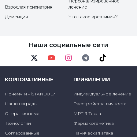
Персонализированное
выше". Некоторые заболевания, такие как
Взрослая психиатрия
лечение
депрессия и тревожные расстройства,
Деменция
Что такое креатинин?
болезни иммунной системы, такие как
рассеянный склероз, СКВ, ревматоидный
артрит, чаще встречаются у женщин.
Наши социальные сети
Вероятно, существует связь между
половыми генами и иммунными генами,
Twitter
Youtube
Instagram
Telegram
TikTok
HLA или иммунными генами, и мы пока не
знаем этого точно в отношении болезни
КОРПОРАТИВНЫЕ
ПРИВИЛЕГИИ
Паркинсона".
Почему NPİSTANBUL?
Индивидуальное лечение
Наши награды
Расстройства личности
Все начинается с тремора или
Операционные
МРТ 3 Тесла
отсутствия движения
Технологии
Фармакогенетика
Профессор Султан Тарлачи отметил, что
Согласованные
Паническая атака