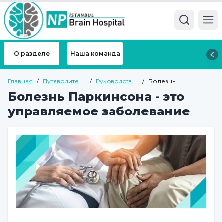
Ope
О разделе
Наша команда
Главная
/
Путеводитель
/
Руководство
/
Болезнь
по здоровью
по общему
Паркинсона - это
Болезнь Паркинсона - это
здоровью
управляемое
заболевание
управляемое заболевание