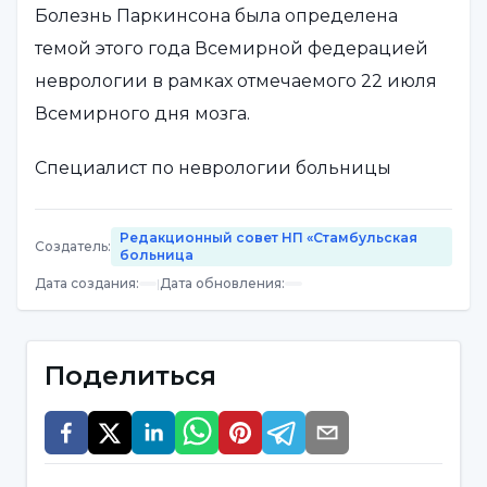
Болезнь Паркинсона была определена
темой этого года Всемирной федерацией
неврологии в рамках отмечаемого 22 июля
Всемирного дня мозга.
Специалист по неврологии больницы
NPISTANBUL Университета Ускюдар
профессор Султан Тарлачи провел оценку
Редакционный совет НП «Стамбульская
Создатель
:
больница
болезни Паркинсона.
Дата создания
:
|
Дата обновления
:
Использование колодезной воды и
Поделиться
пестицидов является фактором
риска
Отметив, что болезнь Паркинсона возникает