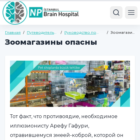
Ope
Главная
/
Путеводитель
/
Руководство по
/
Зоомагазины
по здоровью
общему здоровью
опасны
Зоомагазины опасны
Тот факт, что противоядие, необходимое
иллюзионисту Арефу Гафури,
отравившемуся змеей-коброй, которой он