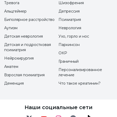
Тревога
Шизофрения
очень интенсивно ездят, производят этот
Альцгеймер
Депрессия
антивеном, учитывая подобные случаи".
Биполярное расстройство
Психиатрия
Аутизм
Неврология
Тяжесть укуса змеи имеет значение
Детская неврология
Ухо, горло и нос
Утверждая, что причина, по которой яд
Детская и подростковая
Паркинсон
кобры не распространился на тело Арефа
психиатрия
ОКР
Гафури, заключается в тяжести укуса,
Нейрохирургия
Граничный
профессор д-р Мухсин Конук сказал: "Этот яд
Аматем
Персонализированное
попадает в организм через капилляры или
Взрослая психиатрия
лечение
через вены, яд попадает в зависимости от
Деменция
Что такое креатинин?
тяжести укуса змеи. Это связано с тем,
насколько сильно змея боится собеседника.
Змея выпускает весь яд из своего ядовитого
Наши социальные сети
мешка, либо половину, либо треть. Я думаю,