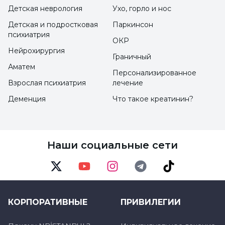
Детская неврология
Ухо, горло и нос
область нейрохирургии, "хирургия
основания черепа", выполняется с высоким
Детская и подростковая
Паркинсон
психиатрия
уровнем успеха. Все виды лечения
ОКР
Нейрохирургия
планируются после операции на основании
Граничный
Аматем
черепа.
Персонализированное
Взрослая психиатрия
лечение
Деменция
Что такое креатинин?
Каким пациентам следует проводить
операцию на основании черепа?
Операция на основании черепа может
Наши социальные сети
потребоваться пациентам с опухолями,
расположенными преимущественно в
Twitter
Youtube
Instagram
Telegram
TikTok
основании черепа, а также при сосудистых
КОРПОРАТИВНЫЕ
ПРИВИЛЕГИИ
заболеваниях, врожденных или
приобретенных прогрессивно-