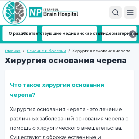
Ope
О разделе
Соответствующие медицинские отделения
Видеоматериалы
Главная
/
Лечение и болезни
/
Хирургия основания черепа
Хирургия основания черепа
Что такое хирургия основания
черепа?
Хирургия основания черепа - это лечение
различных заболеваний основания черепа с
помощью хирургического вмешательства.
Существуют доброкачественные и