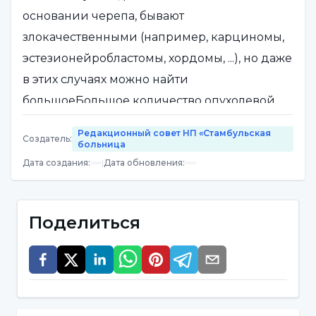
основании черепа, бывают
злокачественными (например, карциномы,
эстезионейробластомы, хордомы, ...), но даже
в этих случаях можно найти
большоеБольшое количество опухолевой
ткани может быть удалено, и пациенты
Редакционный совет НП «Стамбульская
Создатель
:
получают пользу; кроме того, в этой области
больница
могут располагаться метастазы. Другие
Дата создания
:
|
Дата обновления
:
заболевания основания черепа также
поддаются эффективному лечению с
Поделиться
хорошими результатами.
Операции на основании черепа можно
отнести к наиболее сложным и трудным
операциям в хирургии, поскольку