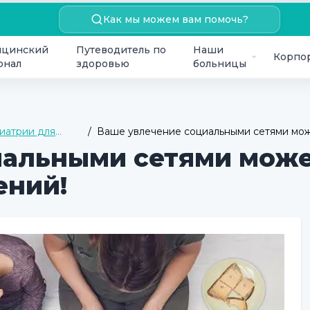
Как мы можем вам помочь?
цинский
Путеводитель по
Наши
Корпо
онал
здоровью
больницы
иатрии для
/
Ваше увлечение социальными сетями мож
отношений!
иальными сетями може
ений!