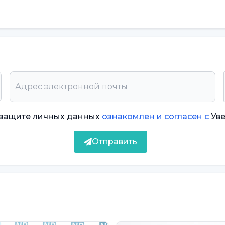
льных сетей недавно добавилось
коммерции и интернет-покупки, и сказал:
мости, зависимость, развивающаяся в
ования интернета и социальных сетей, может
также к таким проблемам, как расстройства
тии зависимости, как и у людей, зависимых от
о защите личных данных
ознакомлен и согласен с
Ув
ость, постепенно увеличивается доза
ости ее достичь, человек становится
Отправить
висимости постоянно находится в поисковом
тью сказать, что использование технологий,
гативно влияет на время, проводимое вместе в
мяпрепровождение супругов и наносит ущерб