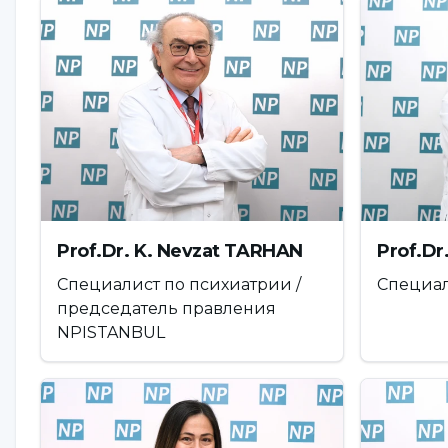
В среднем пользователи тра
часа в день
"Исследования показывают, что пользователи тр
в день", - сказал Чигдем Демирсой и продолж
"Это означает, что столько времени теряется к
быть выделено для семейного общения с супру
родителей и времени, которое дети проводят 
Prof.Dr. K. Nevzat TARHAN
Prof.D
времени, если вычесть время, которое необход
Специалист по психиатрии /
Специал
особенно если вы живете в большом городе, и 
председатель правления
между людьми может быть укреплена только 
NPISTANBUL
исследований говорят о том, что на укреплени
Семейные отношения играют