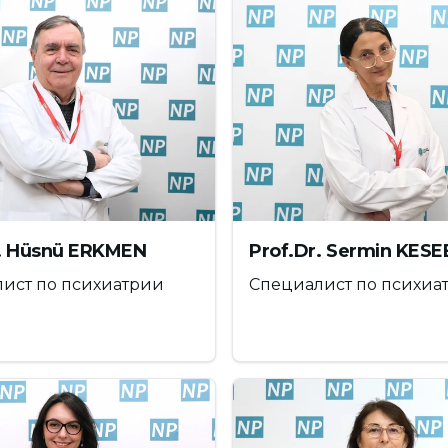
тят на социальные сети 3
атят на эти социальные сети в среднем 1-3 часа
ил свои слова следующим образом:
аждый день из того времени, которое должно
гами и детьми. Помимо работы, обязанностей
в школе, это очень серьезный промежуток
r. Hüsnü ERKMEN
Prof.Dr. Sermin KESE
имо проводить вместе с семьей по вечерам,
ист по психиатрии
Специалист по психиа
время, потраченное на дорогу домой. Связь
благодаря позитивному общению. Данные
е семейных уз остается недостаточно времени.
 важную роль в развитии