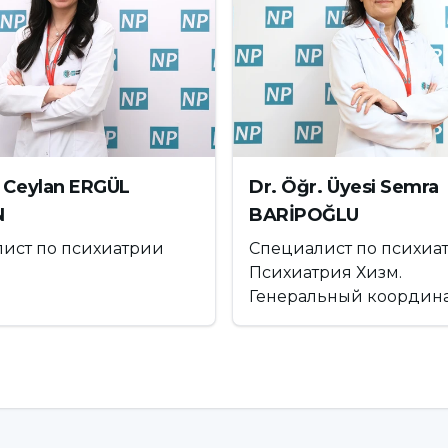
и уменьшается, узы ослабевают, когда
венном течении жизни, остаются
уждение становятся неизбежными. Если
социальных сетях, чем вместе, вместо того
развлекаться, значит, проблема существует.
 Ceylan ERGÜL
Dr. Öğr. Üyesi Semra
 должны быть примером для детей и подростков,
N
BARİPOĞLU
 сетей. Было проведено исследование с
ист по психиатрии
Специалист по психиат
ью, и выяснилось, что те, кто улучшил свои
Психиатрия Хизм.
вою зависимость. Это означает, что
Генеральный координ
ановление близких отношений в семье
".
гами приводит к зависимости