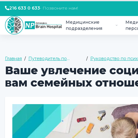
216 633 0 633
•
Позвоните нам!
Медицинские
Меди
подразделения
перс
Главная
/
Путеводитель по
/
Руководство по псих
здоровью
взрослых
Ваше увлечение соц
вам семейных отнош