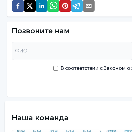
к расстройствам настроения
Демирсой заявил, что к зависимости от социа
времяпрепровождение на сайтах электронной 
Позвоните нам
"Подобно алкогольной и наркотической зависи
результате чрезмерного и постоянного использ
привести к различным проблемам адаптации, а 
настроения и нарушения восприятия. При разви
В соответствии с Законом 
психоактивных веществ, развивается толерантн
употребления, ощущается ломка при невозможн
напряженным и раздражительным, а объект за
поведении. По этой причине мы можем с легкос
особенно социальных сетей в таком объеме, не
семье, постепенно сокращает совместное вре
Наша команда
браку и семейной жизни".