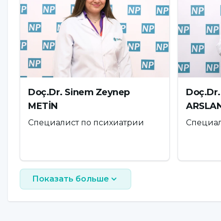
зависимости
Когда общение и обмен опытом между супругам
общения нет, проблемы, возникающие в естест
нерешенными, и постепенное отдаление и отч
супруги проводят больше времени в отдельных 
чтобы проводить время друг с другом и вместе 
Doç.Dr. Sinem Zeynep
Doç.Dr.
Архитектор семьи - это родители, и родители
METİN
ARSLA
что не все зависит от интернета и социальных
Специалист по психиатрии
Специал
подростками, страдающими интернет-зависимост
отношения с членами семьи, также уменьшили с
удовлетворение духовных потребностей и уст
оказывают снижающее влияние на зависимость
Показать больше
Разрыв отношений между супру