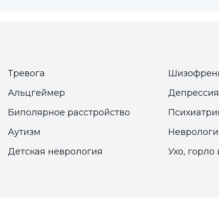
Эксперт-клинический психолог Чигдем Демир
которым они могут доверять, которые заботятся 
есть разделение своей жизни с кем-то, с кем 
"принадлежность", то есть ощущение себя част
человека". Демирсой заявил, что ситуации, ко
Тревога
Шизофрен
недостаточна, негативно влияют на психическ
Альцгеймер
Депрессия
Демирсой сказал: "Если существует разрыв во
Биполярное расстройство
Психиатри
супругами, то тот факт, что эти потребности н
Аутизм
Неврологи
использованию интернета и социальных сетей и
Детская неврология
Ухо, горло 
"Человек, который чувствует себя одиноким, ч
разорваны, испытывает чувство одиночества ил
социальной поддержкой, но в этот раз это п
в реальной жизни".