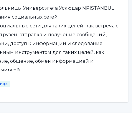
ольницы Университета Ускюдар NPISTANBUL
ния социальных сетей.
циальные сети для таких целей, как встреча с
друзей, отправка и получение сообщений,
ени, доступ к информации и следование
енным инструментом для таких целей, как
ние, общение, обмен информацией и
емирсой,
ница
ьные медиа и социальные сети являются
и обмен супругов друг с другом, собирая все
человека привыкание".
социальных сетей приводит