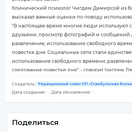
Клинический психолог Чигдем Демирсой из б
высказал важные оценки по поводу использова
"В настоящее время многие люди используют со
друзьями, просмотр фотографий и сообщений 
развлечение, использование свободного врем
повестке дня. Социальные сети стали единств
использование свободного времени, развлече
следование повестке дня", - говорит Чигдем Д
Создатель
:
Редакционный совет НП «Стамбульская боль
"Подобно телевидению и компьютерам, социал
Дата создания
:
|
Дата обновления
:
фактором, который уменьшает общение в семье 
внимание человека на себя, и они вызывают у 
Поделиться
Чрезмерное использование 