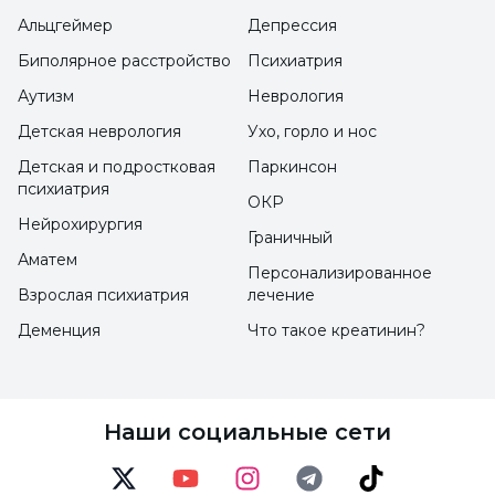
Оно удерживает воду в коже и
Альцгеймер
Депрессия
предотвращает ее высыхание и жирность.
Биполярное расстройство
Психиатрия
Он также способствует облегчению
Аутизм
Неврология
некоторых проблем, связанных с аллергией,
Детская неврология
Ухо, горло и нос
которые могут возникнуть на коже.
Детская и подростковая
Паркинсон
Быстрее заживляет раны
психиатрия
ОКР
Он способствует выработке коллагена в
Нейрохирургия
Граничный
организме. В организме людей,
Аматем
Персонализированное
испытывающих дефицит витамина,
Взрослая психиатрия
лечение
снижается выработка коллагена, поэтому
Деменция
Что такое креатинин?
заживление ран происходит медленнее.
Витамин содержит аскорбиновую кислоту,
которая способствует быстрому заживлению
Наши социальные сети
ран, участвуя в выработке коллагена.
Помогает бороться с психологическими