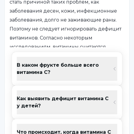
стать причиной таких проблем, как
заболевания десен, кожи, инфекционные
заболевания, долго не заживающие раны.
Поэтому не следует игнорировать дефицит
витаминов. Согласно некоторым
исследованиям, витамины считаются
необходимыми для развития и заживления
тканей в организме. Польза
витамина С
,
В каком фрукте больше всего
витамина С?
который является очень важным
питательным веществом, не исчерпывается
подсчетом полезных свойств для организма,
Как выявить дефицит витамина С
заключается в следующем:
у детей?
Мощный антиоксидант
Благодаря своим антиоксидантным
свойствам он защищает клетки и
Что происходит, когда витамина С