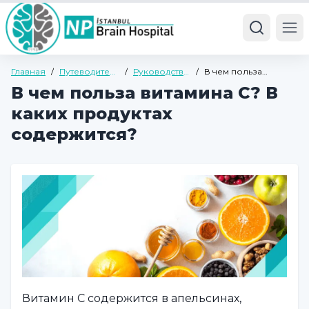
Ope
Главная
/
Путеводитель
/
Руководство
/
В чем польза
по здоровью
по общему
витамина С? В каких
В чем польза витамина С? В
здоровью
продуктах
содержится?
каких продуктах
содержится?
Витамин С содержится в апельсинах,