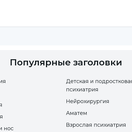
е в течение 4-6 месяцев, а затем
ом. Однако бывают случаи, когда слуховая
олевание среднего уха не проходит. В таких
ости продления лечения и разрабатывает план
 в контакте со своим врачом и действовать
Популярные заголовки
ия
Детская и подросткова
психиатрия
Нейрохирургия
я
Аматем
я
Взрослая психиатрия
и нос