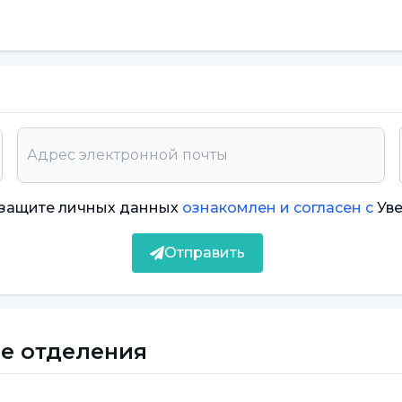
днее ухо.
онной трубки больше.
ание при использовании
о защите личных данных
ознакомлен и согласен с
Ув
тить внимание на некоторые моменты.
 вазелиновой ватой или подходящей ушной
Отправить
 в бассейнах, чтобы предотвратить попадание
, необходимо соблюдать рекомендованную
е отделения
на оставаться в ухе?