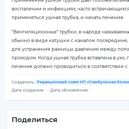
Применение ушной трубки дает положительные 
воспалении и инфекциях, часто встречающихся 
применяться ушная трубка, и начать лечение.
"Вентиляционные" трубки, в народе называемы
обычно в виде катушки с каналом посередине,
для устранения разницы давления между поло
проходом. Когда ушная трубка вставлена в ухо,
лечение должно проводиться в соответствии 
Создатель
:
Редакционный совет НП «Стамбульская боль
В чем преимущество ушной
Дата создания
:
|
Дата обновления
:
Применение ушной трубки может вызвать неко
Выделения из уха
Поделиться
Истончение барабанной перепонки и пове