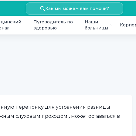
Как мы можем вам помочь?
цинский
Путеводитель по
Наши
Корпо
онал
здоровью
больницы
банную перепонку для устранения разницы
ружным слуховым проходом
,
может оставаться в