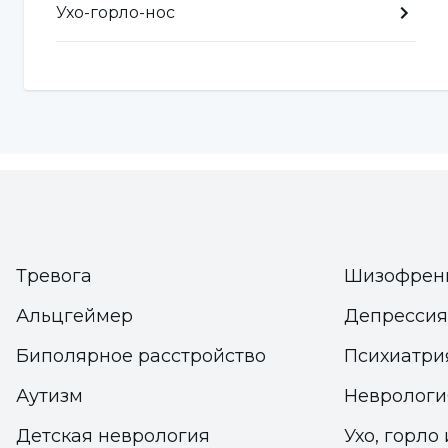
Ухо-горло-нос
Обычно трубки остаются в барабанной перепонк
самопроизвольно выпадают или удаляются врач
труба должна оставаться в ухе дольше, если заб
случаях врач принимает решение о необходим
лечения. Пациенты с ушной трубой должны быть
под его руководством.
Тревога
Шизофрен
Альцгеймер
Депрессия
Биполярное расстройство
Психиатри
Аутизм
Неврологи
Детская неврология
Ухо, горло 