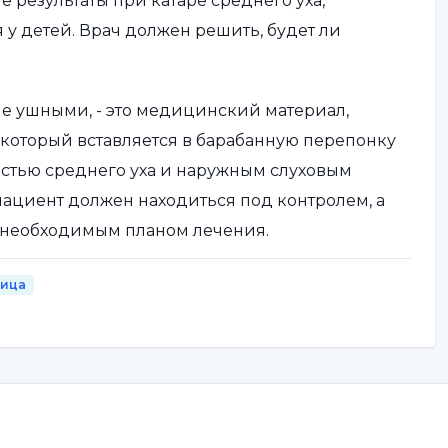
результаты при катаре среднего уха,
у детей. Врач должен решить, будет ли
е ушными, - это медицинский материал,
 который вставляется в барабанную перепонку
стью среднего уха и наружным слуховым
 пациент должен находиться под контролем, а
с необходимым планом лечения.
ница
 трубки?
торые осложнения различной степени тяжести.
рхностный кальциноз,