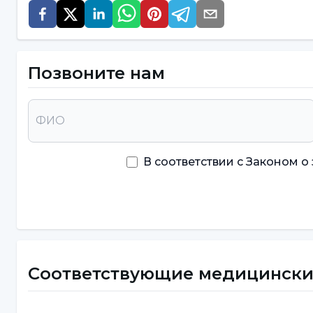
Постоянная перфорация,
Такие осложнения, как проваливание в сре
Позвоните нам
Однако пользы от применения вентиляци
На что следует обратить вним
слуховой трубы?
В соответствии с Законом 
После установки слуховой трубы следует обра
Наружный слуховой проход следует закрывать
пробкой в ванной комнате, особенно на море и
воды в среднее ухо через трубку. Кроме того
врачом программу наблюдения.
Соответствующие медицински
Как долго слуховая труба долж