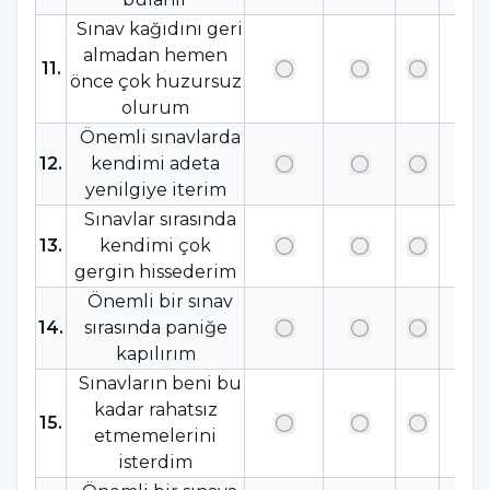
Sınav kağıdını geri
almadan hemen
11
.
önce çok huzursuz
olurum
Önemli sınavlarda
12
.
kendimi adeta
yenilgiye iterim
Sınavlar sırasında
13
.
kendimi çok
gergin hissederim
Önemli bir sınav
14
.
sırasında paniğe
kapılırım
Sınavların beni bu
kadar rahatsız
15
.
etmemelerini
isterdim