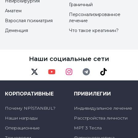
Нейрохирургия
Граничный
Аматем
Персонализированное
Взрослая психиатрия
лечение
Деменция
Что такое креатинин?
Наши социальные сети
Twitter
Youtube
Instagram
Telegram
TikTok
КОРПОРАТИВНЫЕ
ПРИВИЛЕГИИ
Почему NPİSTANBUL?
Индивидуальное лечение
Наши награды
Расстройства личности
Операционные
МРТ 3 Тесла
Технологии
Фармакогенетика