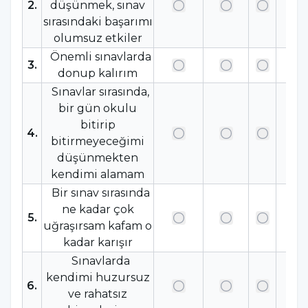
2
.
düşünmek, sınav
sırasındaki başarımı
olumsuz etkiler
Önemli sınavlarda
3
.
donup kalırım
Sınavlar sırasında,
bir gün okulu
bitirip
4
.
bitirmeyeceğimi
düşünmekten
kendimi alamam
Bir sınav sırasında
ne kadar çok
5
.
uğraşırsam kafam o
kadar karışır
Sınavlarda
kendimi huzursuz
6
.
ve rahatsız