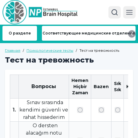
Ope
О разделе
Соответствующие медицинские отделения
Главная
/
Психологические тесты
/
Тест на тревожность
Тест на тревожность
Hemen
Sık
Вопросы
Hiçbir
Bazen
Katı
Sık
Zaman
Sınav sırasında
1
.
kendimi güvenli ve
rahat hissederim
O dersten
alacağım notu