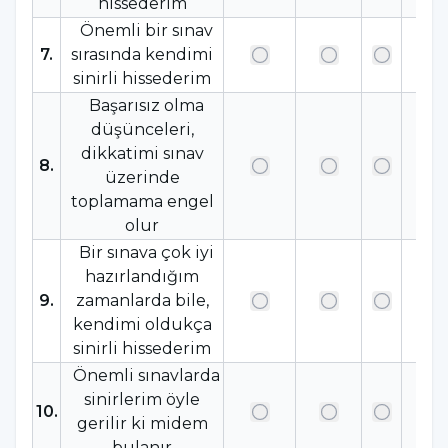
hissederim
Önemli bir sınav
7
.
sırasında kendimi
sinirli hissederim
Başarısız olma
düşünceleri,
dikkatimi sınav
8
.
üzerinde
toplamama engel
olur
Bir sınava çok iyi
hazırlandığım
9
.
zamanlarda bile,
kendimi oldukça
sinirli hissederim
Önemli sınavlarda
sinirlerim öyle
10
.
gerilir ki midem
bulanır