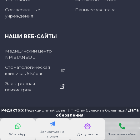
Согласованные
Паническая атака
учреждения
НАШИ ВЕБ-САЙТЫ
Медицинский центр
NPİSTANBUL
Стоматологическая
клиника Üsküdar
Электронная
психиатрия
Редактор
:
Редакционный совет НП «Стамбульская больница
/
Дата
обновления
:
Информация, представленная на этом сайте, призвана поддержать, а
не заменить существующие отношения посетителей сайта/пациентов
Записаться на
со своими врачами. Информация, содержащаяся на этом сайте, не
WhatsApp
Доступность
Позвоните сейчас
прием
является заменой консультации с врачом. 2024