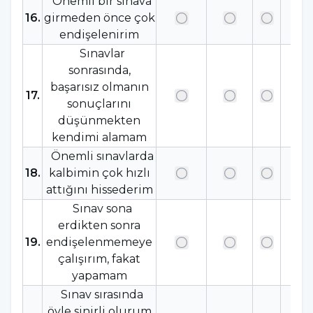
Önemli bir sınava
16
.
girmeden önce çok
endişelenirim
Sınavlar
sonrasında,
başarısız olmanın
17
.
sonuçlarını
düşünmekten
kendimi alamam
Önemli sınavlarda
18
.
kalbimin çok hızlı
attığını hissederim
Sınav sona
erdikten sonra
19
.
endişelenmemeye
çalışırım, fakat
yapamam
Sınav sırasında
öyle sinirli olurum