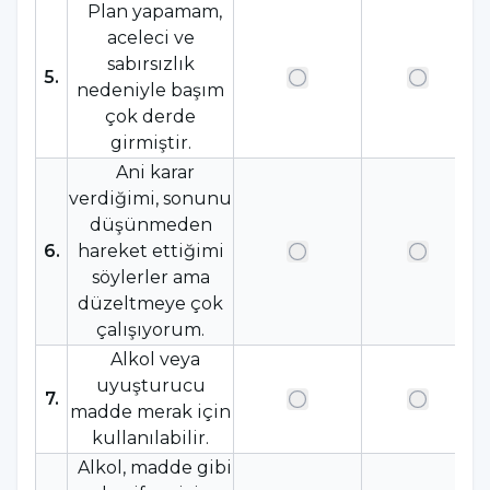
Plan yapamam,
aceleci ve
sabırsızlık
5
.
nedeniyle başım
çok derde
girmiştir.
Ani karar
verdiğimi, sonunu
düşünmeden
6
.
hareket ettiğimi
söylerler ama
düzeltmeye çok
çalışıyorum.
Alkol veya
uyuşturucu
7
.
madde merak için
kullanılabilir.
Alkol, madde gibi