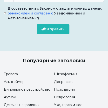
В соответствии с Законом о защите личных данных
ознакомлен и согласен с
Уведомлением и
Разъяснением.
(*)
Отправить
Популярные заголовки
Тревога
Шизофрения
Альцгеймер
Депрессия
Биполярное расстройство
Психиатрия
Аутизм
Неврология
Детская неврология
Ухо, горло и нос