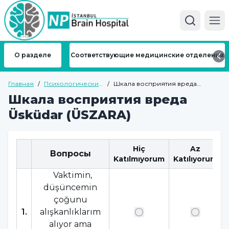
Ope
О разделе
Соответствующие медицинские отделения
Главная
/
Психологические
/
Шкала восприятия вреда
тесты
Üsküdar (ÜSZARA)
Шкала восприятия вреда
Üsküdar (ÜSZARA)
Hiç
Az
Вопросы
Katılmıyorum
Katılıyorum
Vaktimin,
düşüncemin
çoğunu
1
.
alışkanlıklarım
alıyor ama