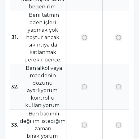
beğenirim.
Beni tatmin
eden işleri
yapmak çok
31
.
hoştur ancak
sıkıntıya da
katlanmak
gerekir bence.
Ben alkol veya
maddenin
dozunu
32
.
ayarlıyorum,
kontrollü
kullanıyorum.
Ben bağımlı
değilim, istediğim
33
.
zaman
bırakıyorum.