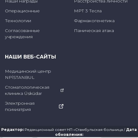
Наши награды
Расстройства личности
Операционные
МРТ 3 Тесла
Технологии
Фармакогенетика
Согласованные
Паническая атака
учреждения
НАШИ ВЕБ-САЙТЫ
Медицинский центр
NPİSTANBUL
Стоматологическая
клиника Üsküdar
Электронная
психиатрия
Редактор
:
Редакционный совет НП «Стамбульская больница
/
Дата
обновления
: