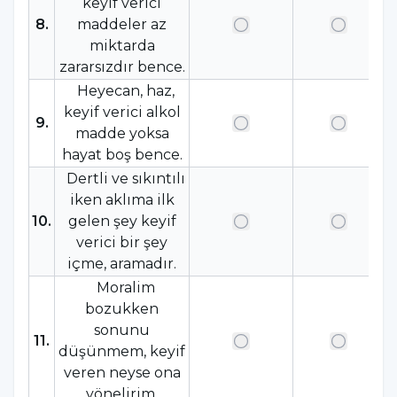
keyif verici
8
.
maddeler az
miktarda
zararsızdır bence.
Heyecan, haz,
keyif verici alkol
9
.
madde yoksa
hayat boş bence.
Dertli ve sıkıntılı
iken aklıma ilk
10
.
gelen şey keyif
verici bir şey
içme, aramadır.
Moralim
bozukken
sonunu
11
.
düşünmem, keyif
veren neyse ona
yönelirim.