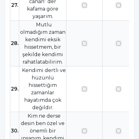
canan” der
27
.
kafama göre
yaşarım.
Mutlu
olmadığım zaman
kendimi eksik
28
.
hissetmem, bir
şekilde kendimi
rahatlatabilirim.
Kendimi dertli ve
hüzünlü
hissettiğim
29
.
zamanlar
hayatımda çok
değildir.
Kim ne derse
desin ben özel ve
30
.
önemli bir
insanım, kendimi