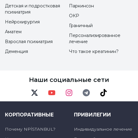
Детская и подростковая
Паркинсон
психиатрия
ОКР
Нейрохирургия
Граничный
Аматем
Персонализированное
Взрослая психиатрия
лечение
Деменция
Что такое креатинин?
Наши социальные сети
Twitter
Youtube
Instagram
Telegram
TikTok
КОРПОРАТИВНЫЕ
ПРИВИЛЕГИИ
Почему NPİSTANBUL?
Индивидуальное лечение