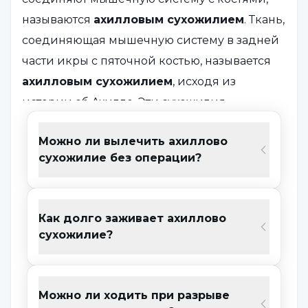
называются
ахилловым сухожилием
. Ткань,
соединяющая мышечную систему в задней
части икры с пяточной костью, называется
ахилловым сухожилием
, исходя из
истории об Ахилле. Эти сухожилия
расположены в задней части лодыжки и
Можно ли вылечить ахиллово
имеют прочную и долговечную структуру.
сухожилие без операции?
Внутри них есть подушечки с жидкостью,
которые защищают
ахиллово сухожилие
в
области пятки. Однако при чрезмерном
Как долго заживает ахиллово
использовании в сухожилии возникают
сухожилие?
повреждения и разрывы, которые могут
привести к развитию ахиллова тендинита.
Можно ли ходить при разрыве