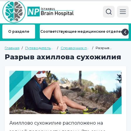
Ope
О разделе
Соответствующие медицинские отделения
Главная
/
Путеводитель
/
Справочник по
/
Разрыв
по здоровью
ортопедии
ахиллова
Разрыв ахиллова сухожилия
сухожилия
Ахиллово сухожилие расположено на