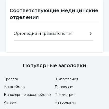
лодыжкой. В зависимости от типа разрыва
может потребоваться хирургическое
Соответствующие медицинские
вмешательство.
отделения
Каковы симптомы разрыва
Ортопедия и травматология
ахиллова сухожилия?
При повреждении или разрыве ахиллова
сухожилия возникают некоторые симптомы.
Мы можем перечислить эти симптомы
Популярные заголовки
следующим образом;
Тревога
Шизофрения
Сильная боль в ноге
Альцгеймер
Депрессия
Усиление боли после занятий спортом
Биполярное расстройство
Психиатрия
и бега
Аутизм
Неврология