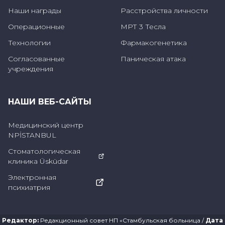
точки растяжения могут иметь место.
Наши награды
Расстройства личности
Операционные
МРТ 3 Тесла
Технологии
Фармакогенетика
Каковы причины разрыва ахиллова
Согласованные
Паническая атака
сухожилия?
учреждения
Доподлинно неизвестно, по какой причине
происходит разрыв ахиллова сухожилия. Но
НАШИ ВЕБ-САЙТЫ
непрямые травмы часто ассоциируются с
Медицинский центр
разрывом. Причины
разрыва ахиллова
NPİSTANBUL
сухожилия
рассматриваются в трех
Стоматологическая
категориях;
клиника Üsküdar
Механические:
Когда колено открыто и
Электронная
психиатрия
вытянуто, внезапное сгибание лодыжки
кпереди может произойти под весом и в
связи с увеличением веса на растянутое
Редактор
:
Редакционный совет НП «Стамбульская больница
/
Дата