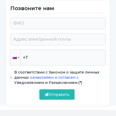
женщин".
Позвоните нам
Эксперт, клинический психолог Мераль
Сарыкая из Медицинского центра
Университета Ускюдар НП Этилер отметила,
что насилие - это индивидуальная и
социальная проблема, и что
подверженность насилию может пошатнуть
веру в то, что мир - это безопасное место, и
может выявить множество
В соответствии с Законом о защите личных
данных
ознакомлен и согласен с
психопатологических проблем.
Уведомлением и Разъяснением.
(*)
Существует четыре формы насилия
Отправить
Определяя насилие в отношении женщин
как "все виды отношения и поведения,