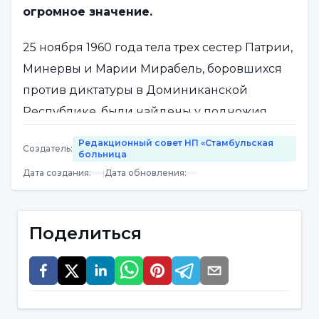
огромное значение.
25 ноября 1960 года тела трех сестер Патрии,
Минервы и Марии Мирабель, боровшихся
против диктатуры в Доминиканской
Республике, были найдены у подножия
скалы. Выяснилось, что сестры Мирабель
Редакционный совет НП «Стамбульская
Создатель
:
были изнасилованы и зверски убиты, и они
больница
Дата создания
:
|
Дата обновления
:
стали символом борьбы с диктатурой. В
связи с этими событиями, получившими
резонанс во всем мире, 17 декабря 1999 года
Поделиться
Организация Объединенных Наций
приняла решение объявить 25 ноября
"Международным днем борьбы за
ликвидацию насилия в отношении