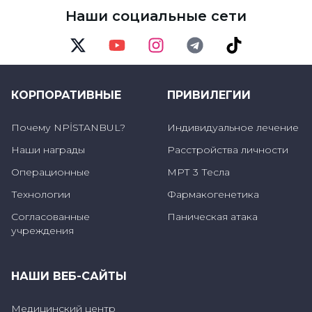
женщин в стране подвергались
Наши социальные сети
физическому насилию, 42 % - сексуальному
и 42 % - хотя бы одному из двух видов
Twitter
Youtube
Instagram
Telegram
TikTok
насилия."
КОРПОРАТИВНЫЕ
ПРИВИЛЕГИИ
Посттравматическое стрессовое
Почему NPİSTANBUL?
Индивидуальное лечение
расстройство
Наши награды
Расстройства личности
Операционные
МРТ 3 Тесла
Эксперт-клинический психолог Мераль
Сарыкая отметила, что женщины,
Технологии
Фармакогенетика
подвергшиеся насилию, испытывают
Согласованные
Паническая атака
учреждения
сильное чувство вины, одиночества, страха,
беспомощности, незащищенности,
НАШИ ВЕБ-САЙТЫ
напряжения и беспокойства: "Поэтому у
таких людей, скорее всего, возникнут
Медицинский центр