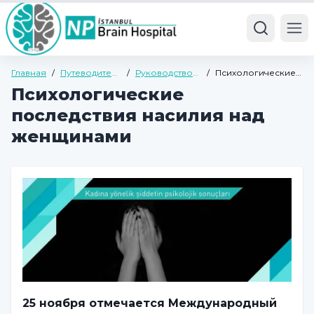
Ope
Главная
/
Путеводитель
/
Руководство
/
Психологические
по здоровью
по
последствия
Психологические
психиатрии
насилия над
для взрослых
женщинами
последствия насилия над
женщинами
25 ноября отмечается Международный