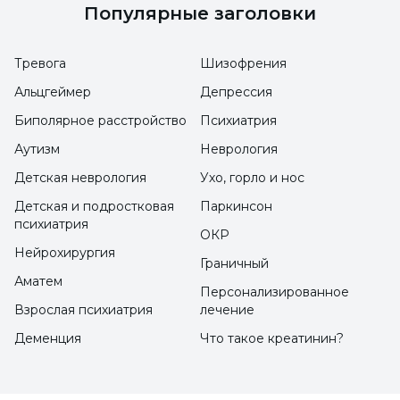
которые приводят к физическому,
Популярные заголовки
психологическому, экономическому и
сексуальному ущербу из-за пола человека",
Тревога
Шизофрения
специалист по клинической психологии
Альцгеймер
Депрессия
Мераль Сарыкая говорит: "Физическое
Биполярное расстройство
Психиатрия
насилие происходит, когда физическая
Аутизм
Неврология
сила используется для контроля, унижения
Детская неврология
Ухо, горло и нос
и наказания женщин, психологическое -
Детская и подростковая
Паркинсон
когда используется эмоциональная сила,
психиатрия
ОКР
сексуальное - когда используется
Нейрохирургия
Граничный
сексуальная сила, и экономическое - когда
Аматем
Персонализированное
превосходство устанавливается с помощью
Взрослая психиатрия
лечение
материальной силы". По данным
Деменция
Что такое креатинин?
исследования домашнего насилия в
отношении женщин в Турции (2009), 39 %