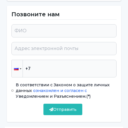
Специалист по клинической психологии
Позвоните нам
Серкан Эльчи сказал: "Мы не можем
продолжать жить по-старому после
внезапного события. В так называемом
травматическом опыте человек пережил
реальную смерть или угрозу смерти,
серьезную травму или угрозу физической
целостности себя или других, стал
свидетелем такого события или столкнулся
В соответствии с Законом о защите личных
с ним. Реакция человека может включать
данных
ознакомлен и согласен с
сильный страх, беспомощность или ужас".
Уведомлением и Разъяснением.
(*)
Отправить
Если эти состояния наблюдаются
более 1 месяца, обратите внимание.