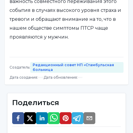
важность совместного переживания этого
события в случаях высокого уровня страха и
тревоги и обращают внимание на то, что в
нашем обществе симптомы ПТСР чаще
проявляются у мужчин.
Специалист клинического психолога
Университета Üsküdar NP Etiler Medical
Редакционный совет НП «Стамбульская
Создатель
:
больница
Centre Серкан Эльчи отметил важность
Дата создания
:
|
Дата обновления
:
раннего вмешательства, заявив, что
посттравматическое стрессовое
расстройство, возникающее после таких
Поделиться
ситуаций, как землетрясение, война, потеря
родственников, существенно влияет на
жизнь человека.