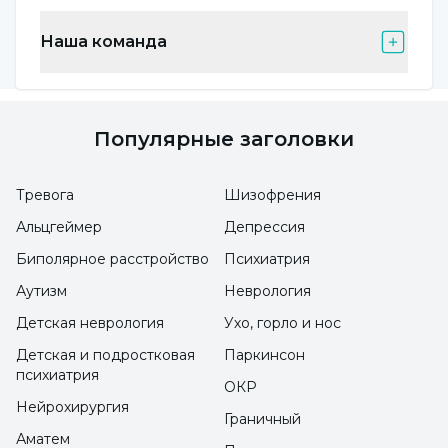
Специалист по клинической психологии
Наша команда
Серкан Эльчи отметил, что для того, чтобы
травматический опыт можно было назвать
посттравматическим стрессовым
Популярные заголовки
расстройством (ПТСР), необходимо, чтобы
следующие состояния наблюдались более 1
Тревога
Шизофрения
месяца:
Альцгеймер
Депрессия
Биполярное расстройство
Психиатрия
- Страх, тревога и кошмары, связанные с
Аутизм
Неврология
событием, продолжаются с одинаковой
Детская неврология
Ухо, горло и нос
интенсивностью,
Детская и подростковая
Паркинсон
психиатрия
ОКР
- флэшбэки, связанные с моментом события,
Нейрохирургия
Граничный
Аматем