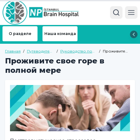
Ope
О разделе
Наша команда
Главная
/
Путеводитель
/
Руководство по
/
Проживите
по здоровью
психиатрии для
свое горе в
Проживите свое горе в
взрослых
полной мере
полной мере