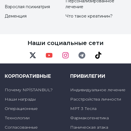
Персонализированное
- Как и в случае с депрессивными
Взрослая психиатрия
лечение
симптомами, сильное недовольство,
Деменция
Что такое креатинин?
недомогание, нарушения сна и аппетита,
- Наличие посттравматического стрессового
Наши социальные сети
расстройства можно распознать по
снижению концентрации внимания и
Twitter
Youtube
Instagram
Telegram
TikTok
рассеянности.
КОРПОРАТИВНЫЕ
ПРИВИЛЕГИИ
5 важных этапов посттравматического
Почему NPİSTANBUL?
Индивидуальное лечение
процесса
Наши награды
Расстройства личности
Серкан Эльчи отметил, что многие люди
Операционные
МРТ 3 Тесла
демонстрируют классические реакции на
Технологии
Фармакогенетика
утрату, что горе считается нормальной
Согласованные
Паническая атака