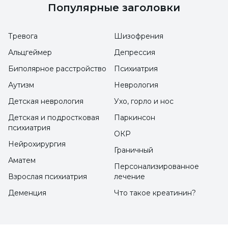
Завтракайте как каждый день
Популярные заголовки
Утром в день экзамена завтрак должен быть
Тревога
Шизофрения
приготовлен как в обычные дни. Ничего
Альцгеймер
Депрессия
лишнего в этот день делать не нужно.
Биполярное расстройство
Психиатрия
Родители должны обратить внимание на
Аутизм
Неврология
этот вопрос, так же как и кандидат. Иногда в
Детская неврология
Ухо, горло и нос
день экзамена излишнее внимание
Детская и подростковая
Паркинсон
родителей может вызвать больше стресса,
психиатрия
ОКР
чем пользы.
Нейрохирургия
Граничный
Аматем
Начните с предмета, в котором вы лучше
Персонализированное
Взрослая психиатрия
лечение
всего разбираетесь
Деменция
Что такое креатинин?
Вполне естественно, что волнение и стресс
усиливаются в первые несколько минут
экзамена. Как уже говорилось, кандидат