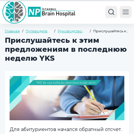
Ope
Главная
/
Путеводитель
/
Руководство
/
Прислушайтесь к
по здоровью
по детской и
этим
Прислушайтесь к этим
подростковой
предложениям в
психиатрии
последнюю
предложениям в последнюю
неделю YKS
неделю YKS
Для абитуриентов начался обратный отсчет.