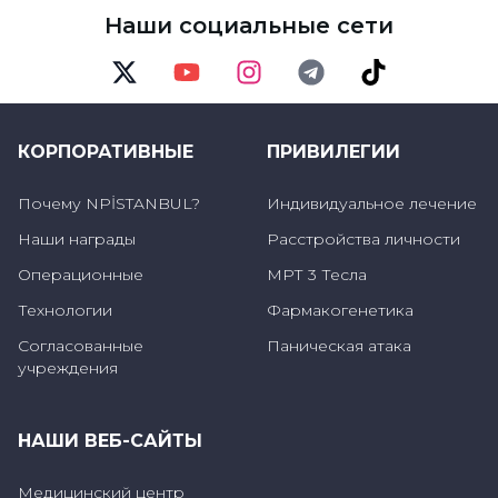
Наши социальные сети
должен начать с самого успешного
предмета или теста. Это и повысит
уверенность кандидата в себе, и сделает
Twitter
Youtube
Instagram
Telegram
TikTok
первые минуты экзамена более
КОРПОРАТИВНЫЕ
ПРИВИЛЕГИИ
продуктивными.
Почему NPİSTANBUL?
Индивидуальное лечение
Сосредоточьтесь только на своем
Наши награды
Расстройства личности
буклете
Операционные
МРТ 3 Тесла
Технологии
Фармакогенетика
Во время экзамена кандидат должен
Согласованные
Паническая атака
сосредоточиться только на своем буклете с
учреждения
вопросами. Он не должен обращать
внимание на то, как решают вопросы другие
НАШИ ВЕБ-САЙТЫ
кандидаты, то есть быстрее или медленнее.
В противном случае кандидат не сможет
Медицинский центр