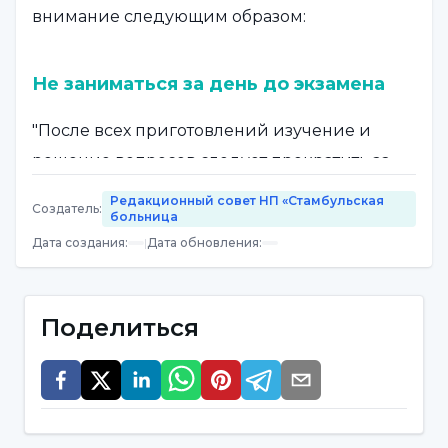
внимание следующим образом:
Не заниматься за день до экзамена
"После всех приготовлений изучение и
решение вопросов следует прекратить за
день до экзамена. В противном случае
Редакционный совет НП «Стамбульская
Создатель
:
больница
изучение и решение вопросов до самого
Дата создания
:
|
Дата обновления
:
экзамена повысит уровень стресса и
волнения кандидата".
Поделиться
Обязательно посмотрите место
проведения экзамена
Кандидат должен заранее увидеть место,