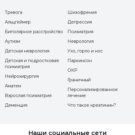
помощью анализов и обследований.
Тревога
Шизофрения
Альцгеймер
Депрессия
Как проходит герпес, что полезно
Биполярное расстройство
Психиатрия
при герпесе?
Аутизм
Неврология
Детская неврология
Ухо, горло и нос
Как проходит герпес, лечение герпеса
применяется различными способами.
Детская и подростковая
Паркинсон
психиатрия
Кроме того, в зависимости от региона
ОКР
Нейрохирургия
локализации герпеса происходят
Граничный
Аматем
изменения и различия в применяемом
Персонализированное
Взрослая психиатрия
лечение
лечении. Но до сих пор не существует четко
Деменция
Что такое креатинин?
определенного окончательного лечения.
Действие вируса уменьшается с помощью
антибиотиков, которые можно применять
Наши социальные сети
местно. Вирус остается в части нервных