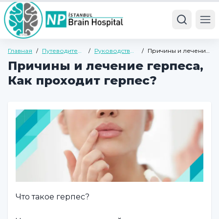
Ope
Главная
/
Путеводитель
/
Руководство
/
Причины и лечение
по здоровью
по общему
герпеса, Как
Причины и лечение герпеса,
здоровью
проходит герпес?
Как проходит герпес?
Что такое герпес?