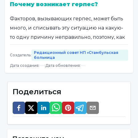
Почему возникает герпес?
Факторов, вызывающих герпес, может быть
много, и списывать эту ситуацию на какую-
то одну причину неправильно, поэтому, как
мы уже сказали, причин может быть много.
Редакционный совет НП «Стамбульская
Создатель
:
больница
Причин, вызывающих герпес, может быть
Дата создания
:
|
Дата обновления
:
несколько. Например, незащищенный
половой акт может вызвать такую ситуацию.
Поделиться
Если на другой стороне есть такой вирус, то,
скорее всего, он перейдет к другому
человеку. Поскольку в определенные
периоды у женщин происходит смена
гормонов, герпес может возникать особенно