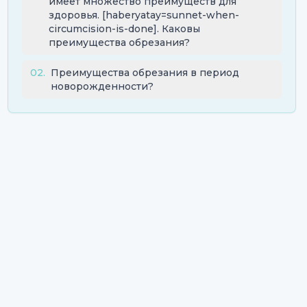
имеет множество преимуществ для
здоровья. [haberyatay=sunnet-when-
circumcision-is-done]. Каковы
преимущества обрезания?
02
.
Преимущества обрезания в период
новорожденности?