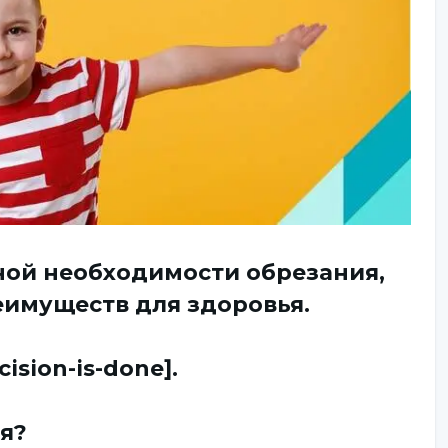
ной необходимости обрезания,
еимуществ для здоровья.
sion-is-done].
я?