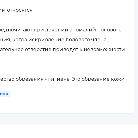
им относятся
предпочитают при лечении аномалий полового
ния, когда искривление полового члена,
ательное отверстие приводят к невозможности
ство обрезания - гигиена. Это обрезание кожи
редотвращения инфекции. Ведь в других
ница
ребать и очищать после мочеиспускания. Но в
.
я в том, что оно снижает риск развития рака