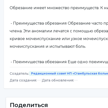
Обрезание имеет множество преимуществ. К н
- Преимущества обрезания Обрезание часто 
члена. Эти аномалии лечатся с помощью обреза
кривое мочеиспускание или узкое мочеиспуск
мочеиспускания и испытывают боль.
- Преимущества обрезания Еще одно преимуще
на пенисе с точки зрения очистки пениса и п
Создатель
:
Редакционный совет НП «Стамбульская боль
случаях кожу, покрывающую пенис, нужно соск
Дата создания
:
|
Дата обновления
:
обрезанной коже пениса моча не скапливается
- Еще одно преимущество обрезания заключаетс
Поделиться