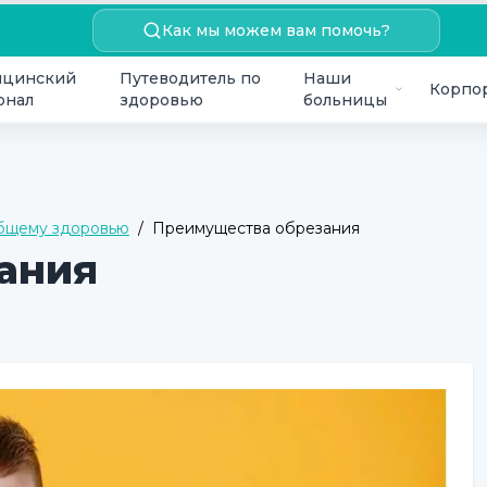
Как мы можем вам помочь?
цинский
Путеводитель по
Наши
Корпо
онал
здоровью
больницы
общему здоровью
/
Преимущества обрезания
ания