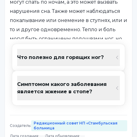
могут спать по ночам, а это может вызвать
нарушения сна. Также может наблюдаться
покалывание или онемение в ступнях, или и
то и другое одновременно. Тепло и боль
могут быть ограничены подошвами ног, но
могут также затрагивать верхнюю часть стоп,
лодыжки и даже голени. Если подобные
Что полезно для горящих ног?
жалобы возникают внезапно и сохраняются
в течение длительного времени,
Симптомом какого заболевания
необходимо обратиться к врачу и выяснить
является жжение в стопе?
причину.
Что такое жжение стоп? Каковы
симптомы?
Редакционный совет НП «Стамбульская
Создатель
:
больница
Дата создания
:
|
Дата обновления
: