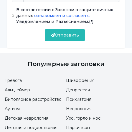
контакте со стопой,
симптомы жжения
В соответствии с Законом о защите личных
стопы
можно перечислить следующим
данных
ознакомлен и согласен с
образом:
Уведомлением и Разъяснением.
(*)
Повышенное и усиленное ощущение
Отправить
тепла, жжения и боли по ночам
Онемение стоп или ног
Популярные заголовки
Резкое ощущение боли
Ощущение тяжести в ногах
Тревога
Шизофрения
Альцгеймер
Депрессия
Тупая боль в ступнях
Биполярное расстройство
Психиатрия
Покраснение кожи или сильный жар
Аутизм
Неврология
Покалывание и онемение
Детская неврология
Ухо, горло и нос
Детская и подростковая
Паркинсон
Каковы причины жжения стоп?