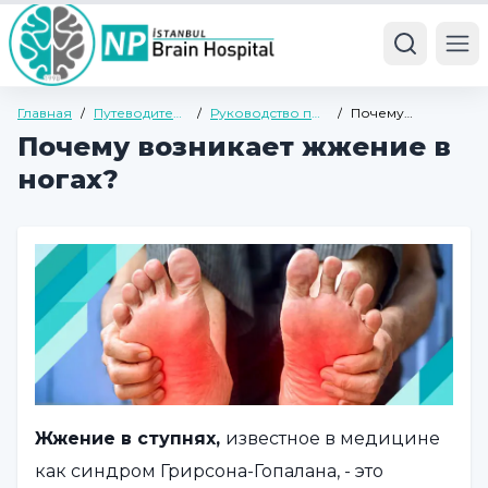
Ope
Главная
/
Путеводитель
/
Руководство по
/
Почему
по здоровью
общему
возникает
Почему возникает жжение в
здоровью
жжение в ногах?
ногах?
Жжение в ступнях,
известное в медицине
как синдром Грирсона-Гопалана, - это