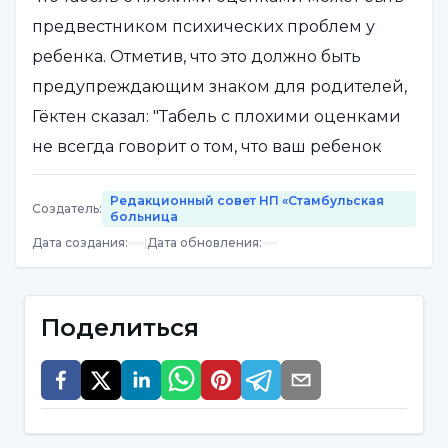
предвестником психических проблем у
ребенка. Отметив, что это должно быть
предупреждающим знаком для родителей,
Гёктен сказал: "Табель с плохими оценками
не всегда говорит о том, что ваш ребенок
просто ленится и не любит уроки. Иногда
Редакционный совет НП «Стамбульская
такая ситуация является
Создатель
:
больница
предупреждающим знаком для родителей.
Дата создания
:
|
Дата обновления
:
Ведь многие психические проблемы могут
негативно повлиять на успехи ребенка в
Поделиться
учебе".
Гёктен дал следующие оценки:
"Ваш ребенок, которого вы считаете очень