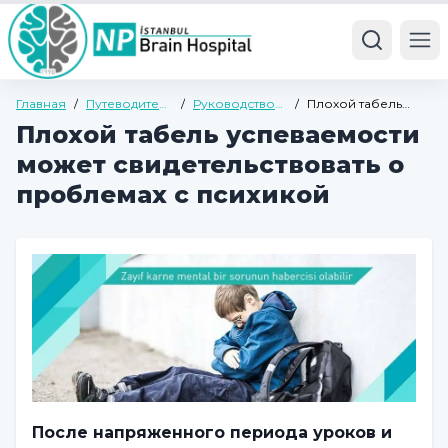
Ope
Главная
/
Путеводитель
/
Руководство
/
Плохой табель
по здоровью
по детской и
успеваемости
Плохой табель успеваемости
подростковой
может
психиатрии
свидетельствовать
может свидетельствовать о
о проблемах с
психикой
проблемах с психикой
После напряженного периода уроков и