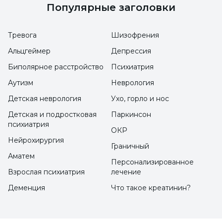
поздним развитием речи есть проблемы с
Популярные заголовки
обучением. Потому что если неспособность
к обучению диагностирована на ранней
Тревога
Шизофрения
стадии и ребенок получает соответствующее
Альцгеймер
Депрессия
образование, ее можно устранить без
Биполярное расстройство
Психиатрия
особого ухудшения академических успехов
Аутизм
Неврология
и уверенности в себе."
Детская неврология
Ухо, горло и нос
Детская и подростковая
Паркинсон
НА РЕБЕНКА МОГУТ НАВЕСИТЬ ЯРЛЫК
психиатрия
ОКР
ЛЕНТЯЯ
Нейрохирургия
Граничный
Аматем
Эмель Сары Гёктен отметил, что если не
Персонализированное
Взрослая психиатрия
лечение
распознать вовремя неспособность к
Деменция
Что такое креатинин?
обучению и пустить ее на самотек, на
ребенка могут навесить ярлык лентяя, и
сказал, что наряду с академическими