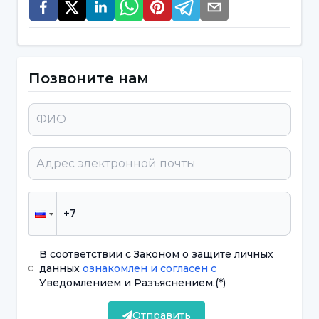
NPISTANBUL при университете Ускюдар
доктор Селал Шалчини дал рекомендации
для пациентов с РС в эти дни борьбы с
эпидемией коронавируса.
Позвоните нам
Тем, кто использует
иммуносупрессивные препараты,
следует быть осторожными
Отметив, что пока нет информации о том, что
коронавирус ухудшает течение РС или
провоцирует приступы, доктор Селал
В соответствии с Законом о защите личных
Шалчини сказал, что пациентам,
данных
ознакомлен и согласен с
использующим при РС препараты,
Уведомлением и Разъяснением.
(*)
подавляющие иммунитет, следует строго
Отправить