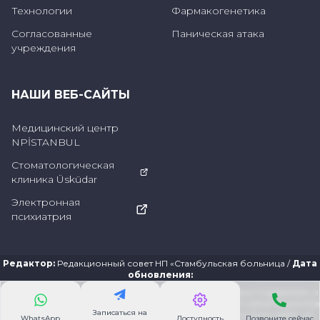
(максимум 5 дней)".
Технологии
Фармакогенетика
Согласованные
Паническая атака
учреждения
НАШИ ВЕБ-САЙТЫ
Медицинский центр
NPİSTANBUL
Стоматологическая
клиника Üsküdar
Электронная
психиатрия
Редактор
:
Редакционный совет НП «Стамбульская больница
/
Дата
обновления
:
Информация, представленная на этом сайте, призвана поддержать, а
не заменить существующие отношения посетителей сайта/пациентов
Записаться на
со своими врачами. Информация, содержащаяся на этом сайте, не
WhatsApp
Доступность
Позвоните сейчас