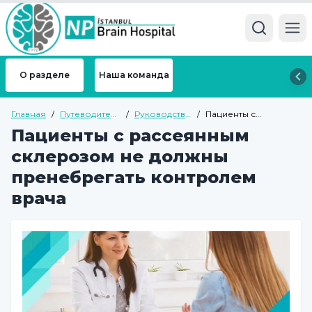
Ope
О разделе
Наша команда
Главная
/
Путеводитель
/
Руководство
/
Пациенты с
по здоровью
по общему
рассеянным
Пациенты с рассеянным
здоровью
склерозом не
должны
склерозом не должны
пренебрегать
контролем врача
пренебрегать контролем
врача