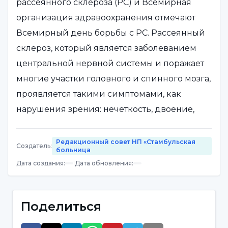
рассеянного склероза (РС) и Всемирная
организация здравоохранения отмечают
Всемирный день борьбы с РС. Рассеянный
склероз, который является заболеванием
центральной нервной системы и поражает
многие участки головного и спинного мозга,
проявляется такими симптомами, как
нарушения зрения: нечеткость, двоение,
смещение изображения, слабость в одной
или обеих ногах, неустойчивость при
Редакционный совет НП «Стамбульская
Создатель
:
больница
ходьбе, тремор в одной или обеих руках,
Дата создания
:
|
Дата обновления
:
онемение, недержание или невозможность
мочеиспускания.
Поделиться
Специалист по неврологии больницы