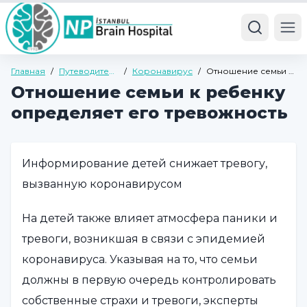
Ope
Главная
/
Путеводитель
/
Коронавирус
/
Отношение семьи к
по здоровью
ребенку
Отношение семьи к ребенку
определяет его
тревожность
определяет его тревожность
Информирование детей снижает тревогу,
вызванную коронавирусом
На детей также влияет атмосфера паники и
тревоги, возникшая в связи с эпидемией
коронавируса. Указывая на то, что семьи
должны в первую очередь контролировать
собственные страхи и тревоги, эксперты