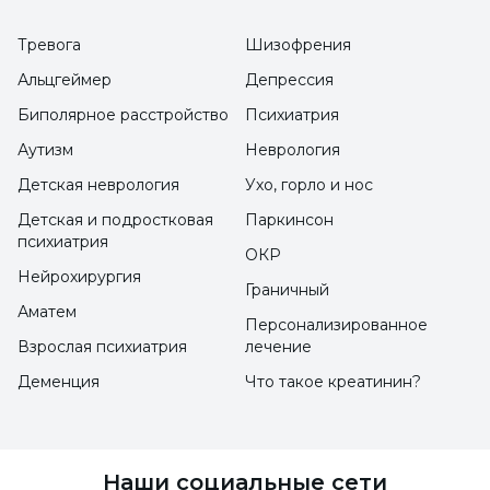
которые не объясняют причинно-
следственную связь, так, как будто они хуже,
Тревога
Шизофрения
чем есть на самом деле. По этой причине
Альцгеймер
Депрессия
они сильнее реагируют на происходящее.
Биполярное расстройство
Психиатрия
Вместо того чтобы давать слишком много
Аутизм
Неврология
информации о вирусе и пугать их, следует
Детская неврология
Ухо, горло и нос
объяснить, что это за вирус и каковы
Детская и подростковая
Паркинсон
способы защиты, установив эффективную
психиатрия
ОКР
взаимную связь. Объяснение способов
Нейрохирургия
Граничный
защиты поможет им чувствовать себя в
Аматем
Персонализированное
большей безопасности.
Взрослая психиатрия
лечение
Деменция
Что такое креатинин?
Вопросы детей не должны
оставаться без ответа
Наши социальные сети
"Семьи не должны оставлять без ответа