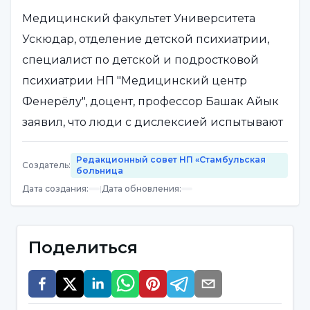
Медицинский факультет Университета
Ускюдар, отделение детской психиатрии,
специалист по детской и подростковой
психиатрии НП "Медицинский центр
Фенерёлу", доцент, профессор Башак Айык
заявил, что люди с дислексией испытывают
трудности с чтением, и дал совет родителям.
Редакционный совет НП «Стамбульская
Создатель
:
больница
У них проблемы с чтением
Дата создания
:
|
Дата обновления
:
Указывая, что дислексия является одним из
видов специфического расстройства
Поделиться
обучения (СРО), ассистент доцента д-ра
Башак Айык сказал: "У людей с этим видом
расстройства обучения есть проблемы с