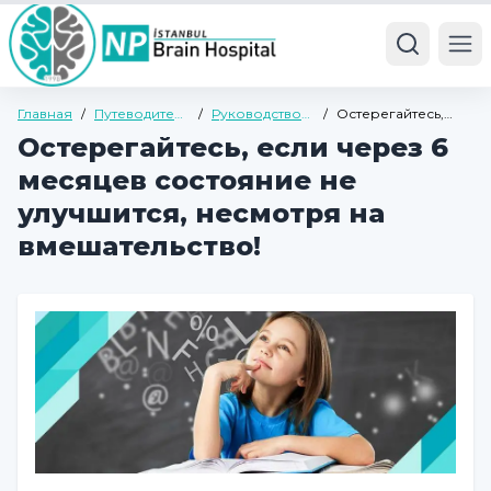
Ope
Главная
/
Путеводитель
/
Руководство
/
Остерегайтесь,
по здоровью
по детской и
если через 6
Остерегайтесь, если через 6
подростковой
месяцев
психиатрии
состояние не
месяцев состояние не
улучшится,
несмотря на
улучшится, несмотря на
вмешательство!
вмешательство!