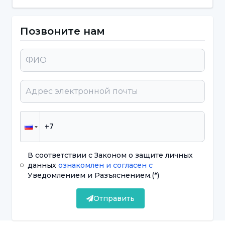
чтением. Например, они не могут научиться
читать и писать вовремя, читают неполно
Позвоните нам
или неправильно во время чтения,
пропускают буквы или слоги. Некоторые
люди с дислексией также испытывают
трудности с пониманием прочитанного. Их
скорость чтения значительно ниже
ожидаемой".
Обратите внимание, если
В соответствии с Законом о защите личных
данных
ознакомлен и согласен с
проблемы с чтением длятся более
Уведомлением и Разъяснением.
(*)
6 месяцев!
Отправить
Указывая на то, что дислексия не может быть
упомянута у каждого человека с