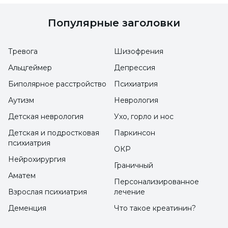
трудностями чтения, ассистент доцента,
Популярные заголовки
профессор доктор Башак Айык использовал
следующие утверждения: "Для того чтобы
Тревога
Шизофрения
поставить диагноз "дислексия", необходимо
Альцгеймер
Депрессия
сначала провести соответствующие
Биполярное расстройство
Психиатрия
мероприятия по устранению существующей
Аутизм
Неврология
проблемы. Проблемы, которые не проходят
Детская неврология
Ухо, горло и нос
и сохраняются в течение как минимум 6
Детская и подростковая
Паркинсон
месяцев, несмотря на соответствующие
психиатрия
вмешательства, такие как образовательная
ОКР
Нейрохирургия
поддержка, индивидуальное
Граничный
Аматем
репетиторство, повторение предметов,
Персонализированное
Взрослая психиатрия
лечение
интервью с детским и подростковым
Деменция
Что такое креатинин?
психиатром для поддержки внимания,
когда это необходимо, и прием лекарств,