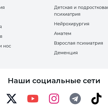
ия
Детская и подросткова
психиатрия
Нейрохирургия
я
Аматем
я
Взрослая психиатрия
и нос
Деменция
Доступность
Доступность
Панель доступности
Панель доступности
Наши социальные сети
Размер шрифта
Размер шрифта
100
100
%
%
Визуальные настройки
Визуальные настройки
Twitter
Youtube
Instagram
Telegram
TikTok