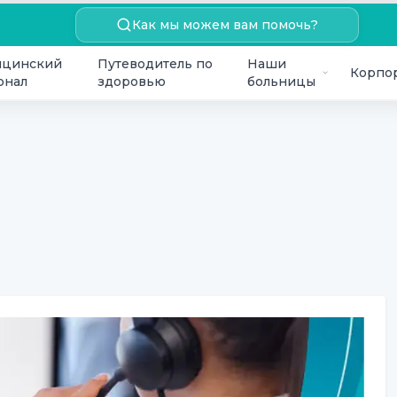
Как мы можем вам помочь?
цинский
Путеводитель по
Наши
Корпо
онал
здоровью
больницы