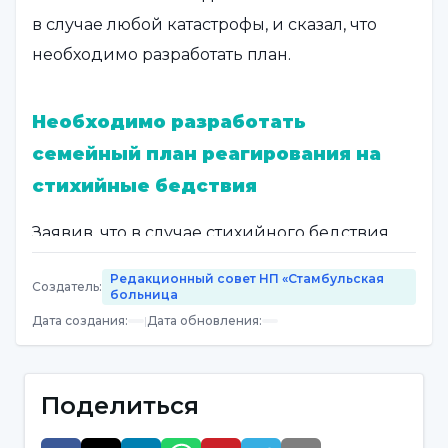
в случае любой катастрофы, и сказал, что
необходимо разработать план.
Необходимо разработать
семейный план реагирования на
стихийные бедствия
Заявив, что в случае стихийного бедствия
все члены семьи могут быть вместе, а
Редакционный совет НП «Стамбульская
Создатель
:
некоторые или все они могут быть не вместе
больница
из-за условий жизни, доктор Рюштю Учан
Дата создания
:
|
Дата обновления
:
сказал: "По этой причине необходимо
разработать план, чтобы члены семьи могли
Поделиться
действовать правильно и без паники в
случае стихийного бедствия. Этот план -