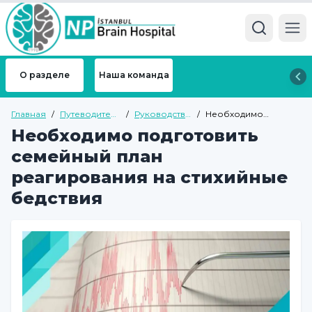
Ope
О разделе
Наша команда
Главная
/
Путеводитель
/
Руководство
/
Необходимо
по здоровью
по
подготовить
Необходимо подготовить
психиатрии
семейный план
для
реагирования на
семейный план
взрослых
стихийные бедствия
реагирования на стихийные
бедствия