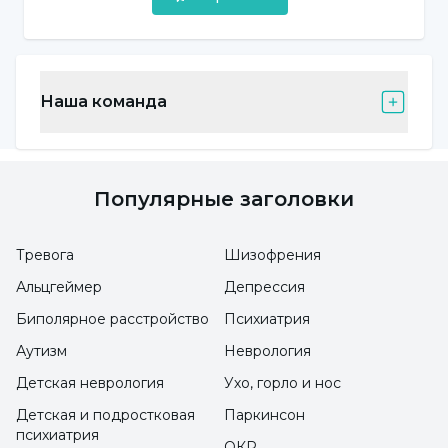
уровня, по которой можно связаться с
членами семьи напрямую или косвенно,
Наша команда
- Если они разделены, где и как лучше
собраться вместе,
Популярные заголовки
- Что делать, если нет возможности
собраться вместе,
Тревога
Шизофрения
Альцгеймер
Депрессия
- Личные данные членов семьи
Биполярное расстройство
Психиатрия
(хронические заболевания, инвалидность,
Аутизм
Неврология
беременность и т. д.),
Детская неврология
Ухо, горло и нос
- Знать технические особенности
Детская и подростковая
Паркинсон
психиатрия
используемых коммуникационных
ОКР