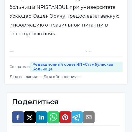
больницы NPISTANBUL при университете
Ускюдар Озден Эркчу предоставил важную
информацию о правильном питании в
новогоднюю ночь.
Подготовьтесь к встрече Нового года
с легким завтраком
Редакционный совет НП «Стамбульская
Создатель
:
больница
"Если вечером предстоит большое
Дата создания
:
|
Дата обновления
:
количество и разнообразие пищи, то день
следует начать с легкого завтрака", - говорит
Поделиться
специалист по питанию и диетологии
Озден Эркчу, - "Вы можете начать день с
легких вариантов завтрака, состоящего из
молока и овсяных хлопьев или сыра,