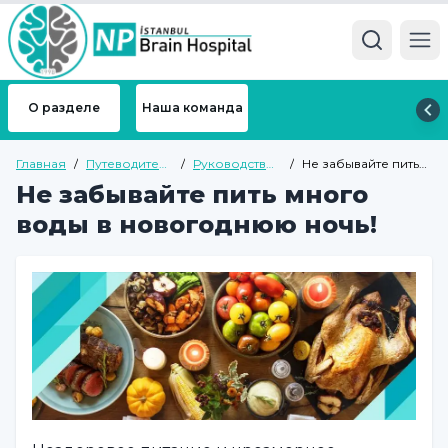
Ope
О разделе
Наша команда
Главная
/
Путеводитель
/
Руководство
/
Не забывайте пить
по здоровью
по общему
много воды в
Не забывайте пить много
здоровью
новогоднюю ночь!
воды в новогоднюю ночь!