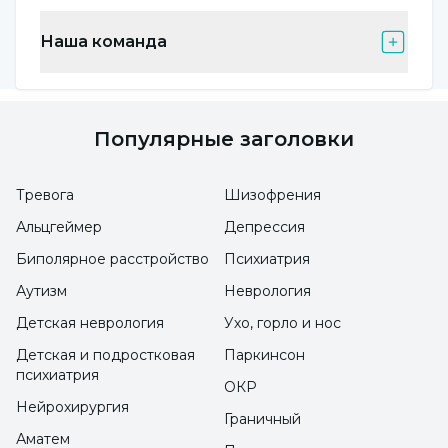
тарелку отварными сезонными овощами,
Наша команда
такими как красная капуста, морковь,
брюссельская капуста, цветная капуста, вы
сделаете хороший выбор".
Популярные заголовки
Мясные изделия и моллюски
Тревога
Шизофрения
содержат большое количество
Альцгеймер
Депрессия
калорий
Биполярное расстройство
Психиатрия
"Еще один вопрос, на который следует
Аутизм
Неврология
обратить внимание, - это вспомогательные
Детская неврология
Ухо, горло и нос
блюда-закуски: деликатесы, такие как
Детская и подростковая
Паркинсон
психиатрия
салями, бекон, моллюски, креветки,
ОКР
Нейрохирургия
кальмары или другие закуски с майонезом
Граничный
очень калорийны", - говорит специалист по
Аматем