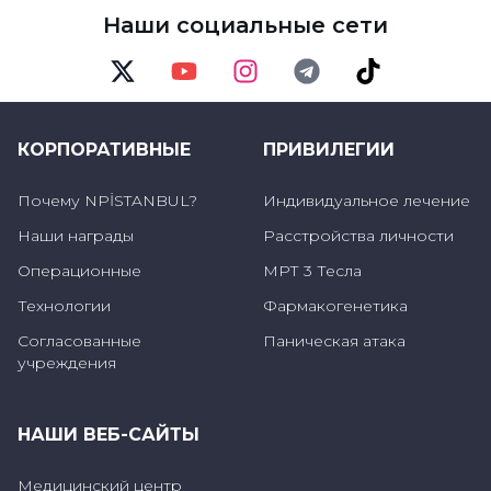
Наши социальные сети
1-Внезапное сдавливание спинного мозга и
нервов в шейном спинномозговом канале
Twitter
Youtube
Instagram
Telegram
TikTok
и/или повреждение спинного мозга и
нервов, которое может быть временным или
КОРПОРАТИВНЫЕ
ПРИВИЛЕГИИ
постоянным.
Почему NPİSTANBUL?
Индивидуальное лечение
2-Нарушение стабильности и нормальной
Наши награды
Расстройства личности
структуры и выравнивания позвоночника".
Операционные
МРТ 3 Тесла
Технологии
Фармакогенетика
Может привести к параличу и смерти
Согласованные
Паническая атака
учреждения
Профессор д-р Мустафа Бозбуга заявил, что
эти травматические повреждения, которые
НАШИ ВЕБ-САЙТЫ
могут возникнуть при прыжке в мелкую
воду, вызывают клинически чрезвычайно
Медицинский центр