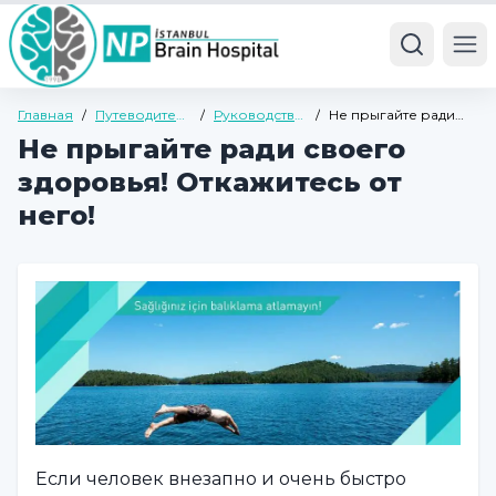
Ope
Главная
/
Путеводитель
/
Руководство
/
Не прыгайте ради
по здоровью
по общему
своего здоровья!
Не прыгайте ради своего
здоровью
Откажитесь от него!
здоровья! Откажитесь от
него!
Если человек внезапно и очень быстро