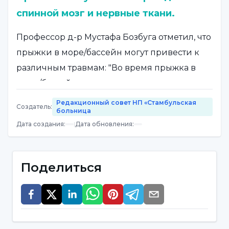
спинной мозг и нервные ткани.
Профессор д-р Мустафа Бозбуга отметил, что
прыжки в море/бассейн могут привести к
различным травмам: "Во время прыжка в
море/бассейн из-за мелководья человеку
приходится резко и очень быстро отводить
Редакционный совет НП «Стамбульская
Создатель
:
больница
голову назад (гиперэкстензия), а иногда и
Дата создания
:
|
Дата обновления
:
поворачивать ее в сторону (вращение),
чтобы не опуститься на дно, но иногда этого
недостаточно, и движение сжатия, которое
Поделиться
мы называем раздавливанием, когда голова
и шея ударяются о дно, также может
повлиять на шею. При таком внезапном,
сильном ускорении шейный отдел