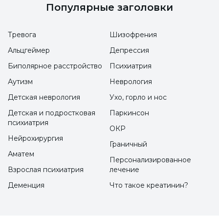
каналом, шейной грыжей, врожденными
Популярные заголовки
аномалиями - на мелководье
Тревога
Шизофрения
Многие повреждения, такие как острые
переломы шейного отдела позвоночника,
Альцгеймер
Депрессия
переломы шейного отдела позвоночника,
Биполярное расстройство
Психиатрия
переломы шейного отдела позвоночника,
Аутизм
Неврология
переломы шейного отдела позвоночника,
Детская неврология
Ухо, горло и нос
шейные грыжи, повреждения мягких
Детская и подростковая
Паркинсон
психиатрия
тканей и соединительной ткани, возникают
ОКР
при внезапной и сильной нагрузке на шею
Нейрохирургия
Граничный
во время рыбалки в прыжке. Эти внезапные
Аматем
Персонализированное
(острые) травматические повреждения,
Взрослая психиатрия
лечение
развивающиеся за очень короткое время,
Деменция
Что такое креатинин?
вызывают две основные проблемы в
позвоночнике: