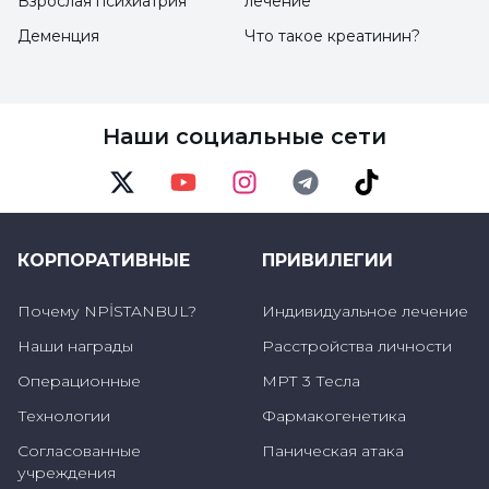
Взрослая психиатрия
лечение
Деменция
Что такое креатинин?
Наши социальные сети
Twitter
Youtube
Instagram
Telegram
TikTok
КОРПОРАТИВНЫЕ
ПРИВИЛЕГИИ
Почему NPİSTANBUL?
Индивидуальное лечение
Наши награды
Расстройства личности
Операционные
МРТ 3 Тесла
Технологии
Фармакогенетика
Согласованные
Паническая атака
учреждения