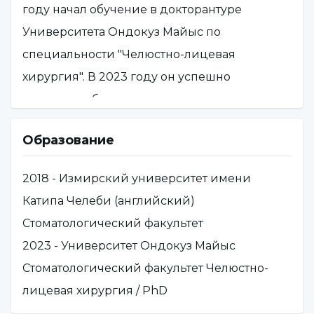
году начал обучение в докторантуре
Университета Ондокуз Майыс по
специальности "Челюстно-лицевая
хирургия". В 2023 году он успешно
завершил обучение в докторантуре и
получил звание доктора наук. В настоящее
Образование
время работает доктором наук на
стоматологическом факультете
2018 - Измирский университет имени
Университета Ускюдар, кафедра челюстно-
Катипа Челеби (английский)
лицевой хирургии.
Стоматологический факультет
2023 - Университет Ондокуз Майыс
Стоматологический факультет Челюстно-
лицевая хирургия / PhD