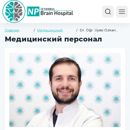
Ope
Главная
/
Медицинский
/
Dr. Öğr. Üyesi Özkan
страница
персонал
ERDOĞAN
Медицинский персонал