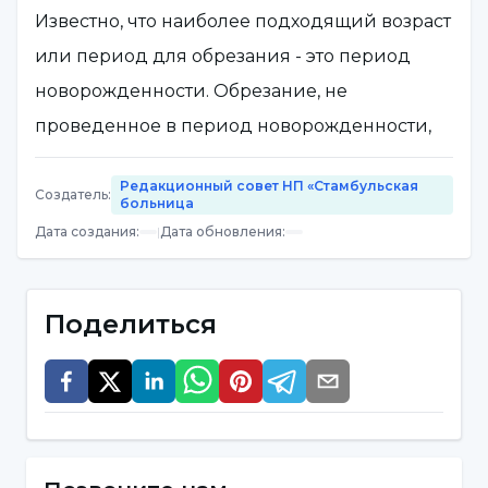
Известно, что наиболее подходящий возраст
или период для обрезания - это период
новорожденности. Обрезание, не
проведенное в период новорожденности,
может быть проведено до двухлетнего
Редакционный совет НП «Стамбульская
возраста. Однако не рекомендуется и
Создатель
:
больница
предпочтительно делать обрезание в
Дата создания
:
|
Дата обновления
:
возрасте 3, 4 и 5 лет. Также нет никакого
вреда в обрезании в период обучения в
Поделиться
начальной школе, то есть в возрасте 6 лет и
позже. Потому что в этот период ребенку
можно рассказать, что такое обрезание,
почему оно необходимо и как его делают. В
возрасте 6 лет и позже вероятность