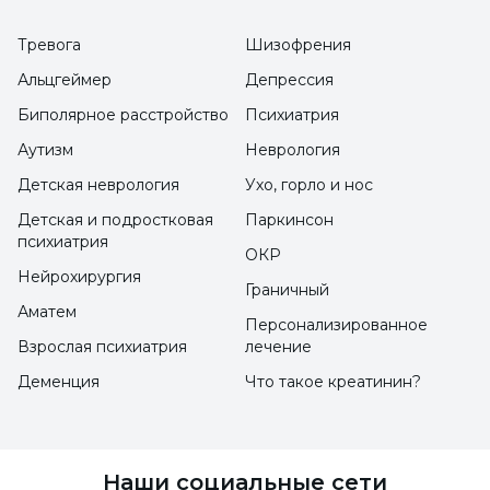
застать только во время семестровых
Тревога
Шизофрения
каникул и летних каникул. Во время летних
Альцгеймер
Депрессия
каникул операции по обрезанию обычно
Биполярное расстройство
Психиатрия
начинаются после отмены занятий в школах.
Аутизм
Неврология
После недельного восстановительного
Детская неврология
Ухо, горло и нос
периода ребенок может наслаждаться
Детская и подростковая
Паркинсон
летними каникулами.
психиатрия
ОКР
Нейрохирургия
На что следует обратить внимание
Граничный
Аматем
после обрезания?
Персонализированное
Взрослая психиатрия
лечение
Деменция
Что такое креатинин?
Когда следует проводить обрезание
и на что следует обратить внимание?
- Обрезанного ребенка или младенца
Наши социальные сети