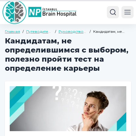
Ope
Главная
/
Путеводитель
/
Руководство
/
Кандидатам, не
по здоровью
по детской и
определившимся с
Кандидатам, не
подростковой
выбором, полезно
психиатрии
пройти тест на
определившимся с выбором,
определение
карьеры
полезно пройти тест на
определение карьеры