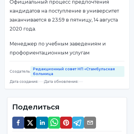
Официальный процесс предпочтения
кандидатов на поступление в университет
заканчивается в 23:59 в пятницу, 14 августа
2020 года.
Менеджер по учебным заведениям и
профориентационным услугам
Университета Ускюдар Uzm. Пск. Дан. Эче
Редакционный совет НП «Стамбульская
Тёзениш дал важные рекомендации
Создатель
:
больница
кандидатам, которые все еще испытывают
Дата создания
:
|
Дата обновления
:
трудности с выбором факультета и не
определились с выбором за несколько
Поделиться
дней до завершения официального
периода предпочтений.