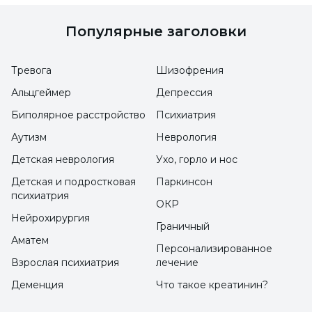
официальном сайте университета Üsküdar.
Популярные заголовки
После решения карьерного теста они могут
найти подходящую для себя специальность
Тревога
Шизофрения
и включить ее в список своих
Альцгеймер
Депрессия
предпочтений. Или же они могут посетить
Биполярное расстройство
Психиатрия
текущие дни предпочтений и
Аутизм
Неврология
продвижения и получить информацию о
Детская неврология
Ухо, горло и нос
рассматриваемых ими областях лично или
Детская и подростковая
Паркинсон
онлайн. В последние два дня они должны
психиатрия
ОКР
обязательно принять решение. Те, кто не
Нейрохирургия
Граничный
может ничего сделать, должны хотя бы
Аматем
Персонализированное
посетить сайты университетов. Какие там
Взрослая психиатрия
лечение
есть факультеты? Каково содержание
Деменция
Что такое креатинин?
курсов? Каковы особенности факультета?