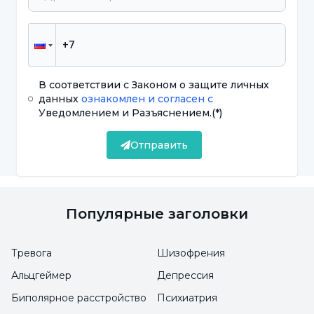
состояние. Например, если есть проблема со
здоровьем, связанная с низким уровнем
щитовидной железы, брадикардия может
закончиться после лечения этого состояния.
В соответствии с Законом о защите личных
Если проблема связана с используемыми
данных
ознакомлен и согласен с
лекарствами, может потребоваться
Уведомлением и Разъяснением.
(*)
снижение уровня препарата, вызывающего
Отправить
брадикардию.
Использование кардиостимулятора
Популярные заголовки
при лечении брадикардии
Тревога
Шизофрения
Если проблема брадикардии сохраняется,
Альцгеймер
Депрессия
несмотря на все эти корректировки, и
считается, что она наносит значительный
Биполярное расстройство
Психиатрия