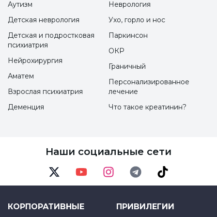
вред здоровью, в таких случаях может быть
Аутизм
Неврология
рассмотрена возможность установки
Детская неврология
Ухо, горло и нос
кардиостимулятора. При имплантации
Детская и подростковая
Паркинсон
психиатрия
кардиостимулятора на левой стороне груди
ОКР
Нейрохирургия
пациента делается небольшой разрез.
Граничный
Отсюда под кожу помещается
Аматем
Персонализированное
кардиостимулятор, а кабели
Взрослая психиатрия
лечение
кардиостимулятора прокладываются в
Деменция
Что такое креатинин?
сердце. Когда в сердце возникает
электрическая проблема, кардиостимулятор
активируется, заставляя сердце
Наши социальные сети
сокращаться и улучшая сердечный ритм.
Twitter
Youtube
Instagram
Telegram
TikTok
Как диагностируется брадикардия?
КОРПОРАТИВНЫЕ
ПРИВИЛЕГИИ