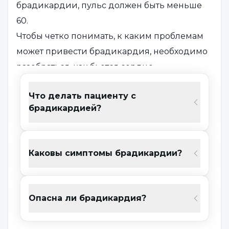
брадикардии, пульс должен быть меньше
60.
Чтобы четко понимать, к каким проблемам
может привести брадикардия, необходимо
разобраться, как бьется сердце.
Человеческое сердце состоит из четырех
Что делать пациенту с
камер, двух верхних и двух нижних. В
брадикардией?
правой верхней камере находится
структура, называемая синусовым узлом.
Функция синусового узла - генерировать
Каковы симптомы брадикардии?
сигнал о сердцебиении. Когда синусовый
узел подает сигнал, запускающий работу
сердца, сердечные мышцы сокращаются
Опасна ли брадикардия?
один раз, а затем сердце бьется. Этот цикл
повторяется непрерывно. Синусовый узел