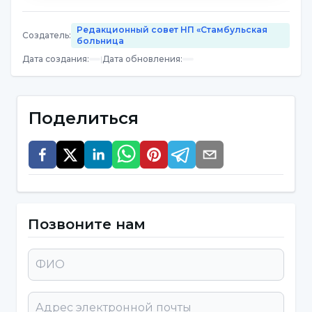
также можно назвать кардиостимулятором
сердца.
Редакционный совет НП «Стамбульская
Создатель
:
больница
Брадикардия не вызывает никаких проблем
Дата создания
:
|
Дата обновления
:
или жалоб. Однако может потребоваться
консультация врача, поскольку низкий
пульс может быть вызван проблемами в
Поделиться
электрической системе сердца. По этой
причине, если сердце не отправляет в
организм кровь с избытком кислорода, это
может вызвать некоторые проблемы.
Позвоните нам
Как проходит брадикардия?
Лечение брадикардии зависит от проблемы
со здоровьем, которая вызвала это