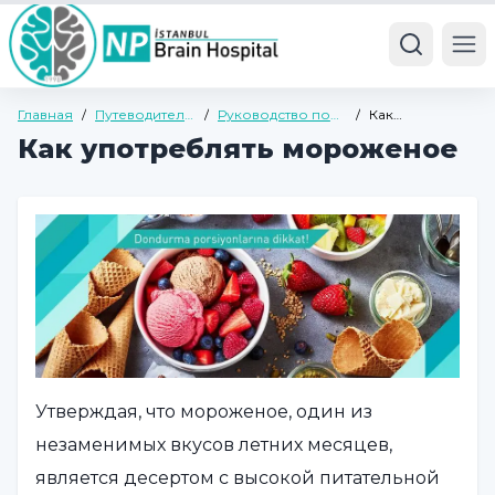
Ope
Главная
/
Путеводитель
/
Руководство по
/
Как
по здоровью
общему
употреблять
Как употреблять мороженое
здоровью
мороженое
Утверждая, что мороженое, один из
незаменимых вкусов летних месяцев,
является десертом с высокой питательной