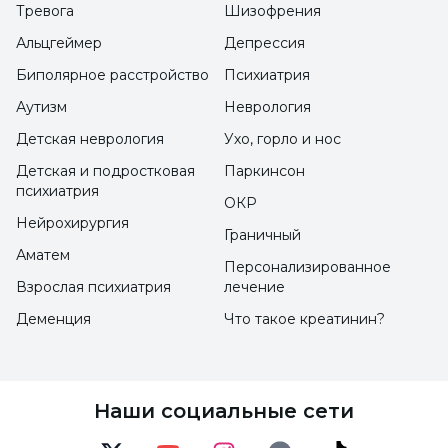
Тревога
Шизофрения
Калорийность мороженого гораздо ниже,
Альцгеймер
Депрессия
чем у других кондитерских десертов из
Биполярное расстройство
Психиатрия
муки и сахара.
Аутизм
Неврология
В обычном мороженом 48 % калорий
Детская неврология
Ухо, горло и нос
содержится в жирах.
Детская и подростковая
Паркинсон
психиатрия
ОКР
1 рожок мороженого 20 калорий
Нейрохирургия
Граничный
Аматем
Персонализированное
В 100 граммах молочного мороженого
Взрослая психиатрия
лечение
содержится около 190 калорий. Обычный
Деменция
Что такое креатинин?
рожок содержит около 20 калорий.
В 100 граммах молочного мороженого
Наши социальные сети
содержится 148 мг кальция, 115 мг фосфора,
63 мг натрия, 181 мг калия, 0,1 мг железа,