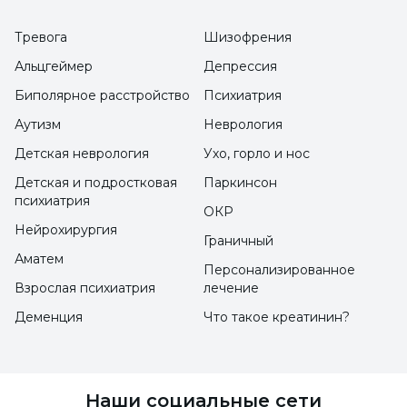
подвергнуты судебным и
Тревога
Шизофрения
административным дисциплинарным
Альцгеймер
Депрессия
мерам в случае несоблюдения этих
Биполярное расстройство
Психиатрия
обязательств.
Аутизм
Неврология
Детская неврология
Ухо, горло и нос
Детская и подростковая
Паркинсон
психиатрия
ОКР
Нейрохирургия
Граничный
Аматем
Персонализированное
Взрослая психиатрия
лечение
Деменция
Что такое креатинин?
Наши социальные сети