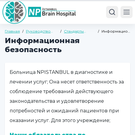
Ope
Главная
/
Руководство
/
Стандарты
/
Информационна
для пациентов и
безопасности
безопасность
Информационная
гостей
пациентов
безопасность
Больница NPISTANBUL в диагностике и
лечении услуг; Она несет ответственность за
соблюдение требований действующего
законодательства и удовлетворение
потребностей и ожиданий пациентов при
оказании услуг. Для этого учреждение;