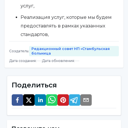
услуг,
Реализация услуг, которые мы будем
предоставлять в рамках указанных
стандартов,
Компания обязуется не передавать
Редакционный совет НП «Стамбульская
Создатель
:
больница
такую информацию третьим лицам,
Дата создания
:
|
Дата обновления
:
учреждениям или организациям,
кроме как с согласия пациента или
если это не связано с юридическими
Поделиться
обязательствами.
Информационная безопасность
Принимаются соответствующие меры для
защиты данных от несанкционированного