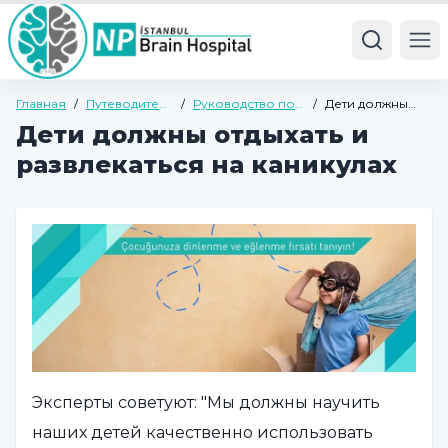
Ope
Главная
/
Путеводитель
/
Руководство по
/
Дети должны
по здоровью
детской и
отдыхать и
Дети должны отдыхать и
подростковой
развлекаться на
психиатрии
каникулах
развлекаться на каникулах
Эксперты советуют: "Мы должны научить
наших детей качественно использовать