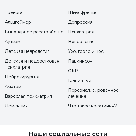
Ребенка с плохим табелем успеваемости не
Тревога
Шизофрения
следует заставлять
Альцгеймер
Депрессия
Эксперт по клинической психологии Айнур
Биполярное расстройство
Психиатрия
Сайым продолжила свои слова, сказав, что
Аутизм
Неврология
ребенок не сможет добиться на каникулах
Детская неврология
Ухо, горло и нос
того, чего он не мог добиться в течение года:
Детская и подростковая
Паркинсон
"Не заставлять ребенка, а действовать в
психиатрия
ОКР
направлении решения будет самым
Нейрохирургия
Граничный
правильным подходом. Не ждите, что
Аматем
Персонализированное
ребенок будет следовать строгой учебной
Взрослая психиатрия
лечение
программе во время каникул; однако, если
Деменция
Что такое креатинин?
есть ситуация, требующая специальной
поддержки, возможно, будет уместно
выполнить дополнительную работу под
Наши социальные сети