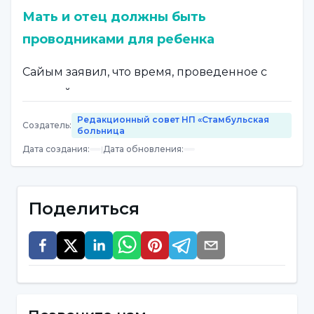
Мать и отец должны быть
проводниками для ребенка
Сайым заявил, что время, проведенное с
пользой, сделает человека счастливым, он
почувствует себя ценным и отдохнет, и
Редакционный совет НП «Стамбульская
Создатель
:
больница
сказал: "Конечно, для ребенка каникулы
Дата создания
:
|
Дата обновления
:
означают более гибкий период времени,
когда он/она на некоторое время
освобождается от запланированной,
Поделиться
основанной на правилах среды и может
отдохнуть. В вопросе о том, как ребенок
проведет каникулы, следует
руководствоваться советами родителей".