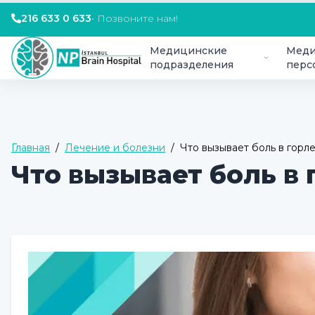
216 633 0 633
•
Позвоните нам!
Медицинские
Меди
подразделения
перс
Главная
/
Лечение и болезни
/
Что вызывает боль в горл
Что вызывает боль в 