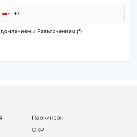
едомлением и Разъяснением.
(*)
я
Паркинсон
ОКР