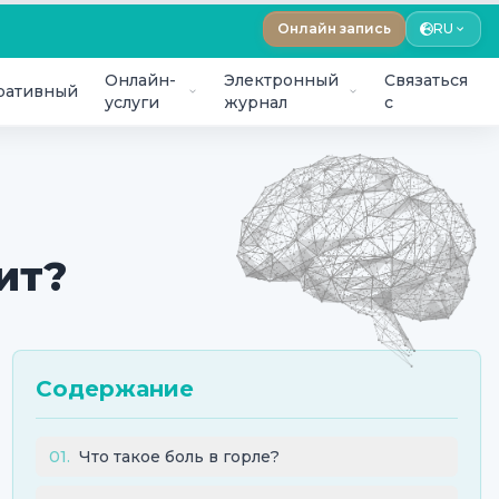
Онлайн запись
RU
Онлайн-
Электронный
Связаться
ративный
услуги
журнал
с
ит?
Содержание
01
.
Что такое боль в горле?