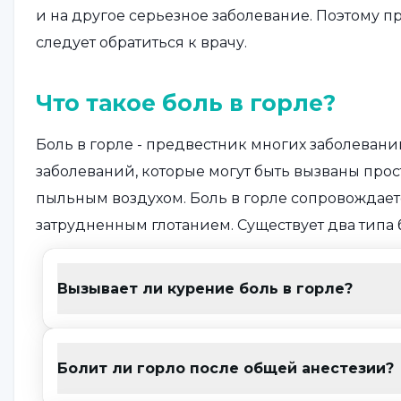
и на другое серьезное заболевание. Поэтому п
следует обратиться к врачу.
Что такое боль в горле?
Боль в горле - предвестник многих заболеван
заболеваний, которые могут быть вызваны про
пыльным воздухом. Боль в горле сопровождаетс
затрудненным глотанием. Существует два типа б
тонзиллит.
Вызывает ли курение боль в горле?
Фарингит охватывает боль в области от ротово
болью и отеком в голосовом аппарате в гортани.
опуханием и покраснением миндалин. Иногда 
Болит ли горло после общей анестезии?
пятна или гной. Это также может быть предве