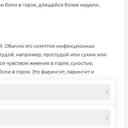
ри боли в горле, длящейся более недели,
ий. Обычно это симптом инфекционных
студой, например, простудой или сухим или
я чувством жжения в горле, сухостью,
оли в горле. Это фарингит, ларингит и
й полости до гортани. Ларингит сопровождается
 Тонзиллит - это заболевание, связанное с
на миндалинах могут образовываться белые
стником инфекционного заболевания. Факторы