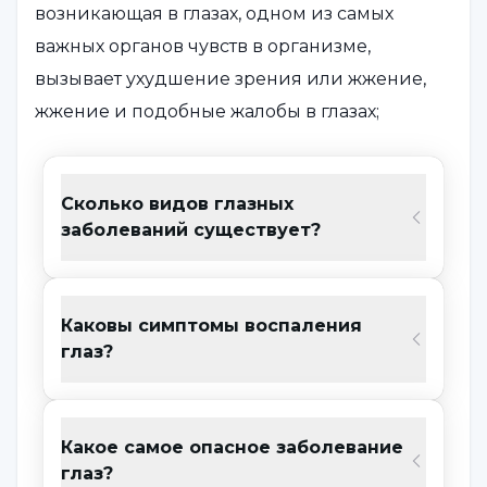
возникающая в глазах, одном из самых
важных органов чувств в организме,
вызывает ухудшение зрения или жжение,
жжение и подобные жалобы в глазах;
тяжесть и боль в глазах
Сколько видов глазных
Ощущение инородного тела в глазу
заболеваний существует?
Слезотечение, интенсивное
слезотечение
Каковы симптомы воспаления
жжение в глазах
глаз?
Интенсивный зуд, покраснение и
жжение в глазах
Какое самое опасное заболевание
Снижение зрения
глаз?