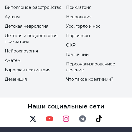
Биполярное расстройство
Психиатрия
Аутизм
Неврология
Глаукома (глазное давление):
Структурная
закупорка каналов, по которым поступает
Детская неврология
Ухо, горло и нос
жидкость в глаз, приводит к тому, что
Детская и подростковая
Паркинсон
психиатрия
жидкость выводится в меньшем объеме, и
ОКР
Нейрохирургия
внутриглазное давление повышается.
Граничный
Аматем
Повышенное внутриглазное давление
Персонализированное
Взрослая психиатрия
лечение
приводит к потере нервов в глазах, вызывая
такие проблемы, как затуманенное зрение,
Деменция
Что такое креатинин?
сильная головная боль и боль в глазах.
Катаракта (слепота глаза):
Катаракта,
Наши социальные сети
которая чаще встречается в пожилом
возрасте и у людей с диабетом, - это
Twitter
Youtube
Instagram
Telegram
TikTok