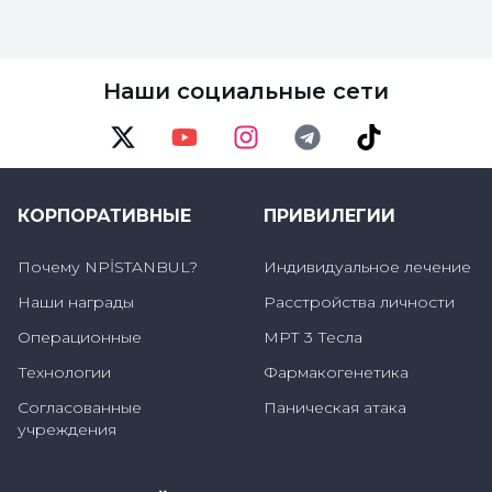
помощи и попытаться уменьшить
проявляющиеся симптомы. В случае
уменьшения интенсивности
Наши социальные сети
головокружения пациенту рекомендуются
программы физиотерапии. Цель этой
Twitter
Youtube
Instagram
Telegram
TikTok
программы - приучить пациента к
проблемам с равновесием и переучить
КОРПОРАТИВНЫЕ
ПРИВИЛЕГИИ
мозг.
Почему NPİSTANBUL?
Индивидуальное лечение
Наши награды
Расстройства личности
Упражнения для вестибулярной
Операционные
МРТ 3 Тесла
реабилитации
Технологии
Фармакогенетика
Вестибулярная реабилитация - это практика,
Согласованные
Паническая атака
учреждения
основанная на упражнениях, которая
помогает восстановить и улучшить