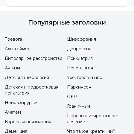
поврежден ли определенный участок
вестибулокохлеарного нерва.
Популярные заголовки
Каковы методы лечения
Тревога
Шизофрения
вестибулярного неврита?
Альцгеймер
Депрессия
При некоторых симптомах, которые
Биполярное расстройство
Психиатрия
возникают у пациента, применяется
Аутизм
Неврология
медикаментозная терапия, чтобы
Детская неврология
Ухо, горло и нос
уменьшить влияние таких симптомов, как
Детская и подростковая
Паркинсон
сильное головокружение, нарушение
психиатрия
ОКР
равновесия, рвота и тошнота. Цель
Нейрохирургия
Граничный
медикаментозного лечения - дать пациенту
Аматем
Персонализированное
возможность выполнять свою
Взрослая психиатрия
лечение
повседневную работу без посторонней
Деменция
Что такое креатинин?