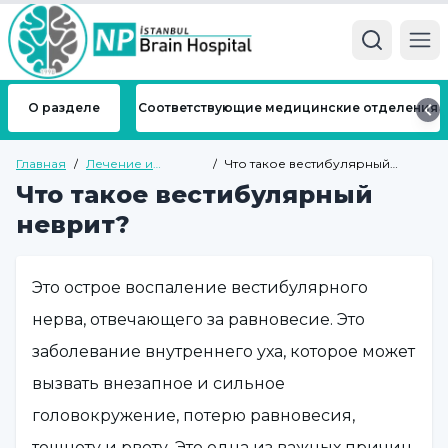
Ope
О разделе
Соответствующие медицинские отделения
Главная
/
Лечение и
/
Что такое вестибулярный
болезни
неврит?
Что такое вестибулярный
неврит?
Это острое воспаление вестибулярного
нерва, отвечающего за равновесие. Это
заболевание внутреннего уха, которое может
вызвать внезапное и сильное
головокружение, потерю равновесия,
тошноту и рвоту. Это одна из важных причин,