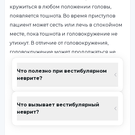
кружиться в любом положении головы,
появляется тошнота. Во время приступов
пациент может сесть или лечь в спокойном
месте, пока тошнота и головокружение не
утихнут. В отличие от головокружения,
головокружение может продолжаться не
один день. Иногда оно может длиться
неделями или месяцами. Выздоровление
Что полезно при вестибулярном
неврите?
не происходит быстро. Со временем
приступы ослабевают, но ощущение
нестабильности может сохраняться.
Что вызывает вестибулярный
Вариативность выздоровления зависит от
неврит?
степени повреждения органов. Некоторые
из симптомов следующие;