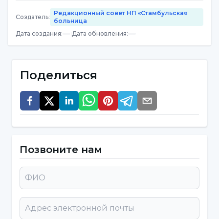
Затруднения при ходьбе
Редакционный совет НП «Стамбульская
Создатель
:
больница
Нарушение зрения,
Дата создания
:
|
Дата обновления
:
Затруднения при чтении
Трудности с фокусировкой и
Поделиться
концентрацией внимания
Рвота
Как диагностируется
вестибулярный неврит?
Позвоните нам
Одним из важных факторов в диагностике
заболевания является анамнез. Кроме того,
диагноз устанавливается с помощью
физикального осмотра, слуховых тестов,