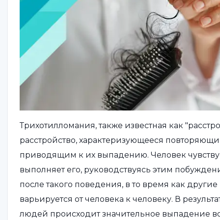
Трихотилломания, также известная как "расстро
расстройство, характеризующееся повторяющ
приводящим к их выпадению. Человек чувств
выполняет его, руководствуясь этим побужден
после такого поведения, в то время как другие
варьируется от человека к человеку. В результ
людей происходит значительное выпадение во