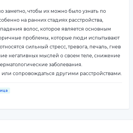
 заметно, чтобы их можно было узнать по
собенно на ранних стадиях расстройства,
падения волос, которое является основным
торичные проблемы, которые люди испытывают
тносятся сильный стресс, тревога, печаль, гнев
ние негативных мыслей о своем теле, снижение
дерматологические заболевания.
 или сопровождаться другими расстройствами.
ойств можно назвать обкусывание ногтей,
ница
асстройство, тревожные и депрессивные
нца не выяснены. Исследования на эту тему
то стрессовые жизненные события способствуют
тся, что они выполняют такую функцию, как
х эмоций. Кроме того, очень важную роль, по-