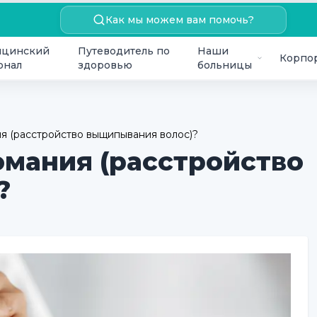
Как мы можем вам помочь?
цинский
Путеводитель по
Наши
Корпо
онал
здоровью
больницы
я (расстройство выщипывания волос)?
омания (расстройство
?