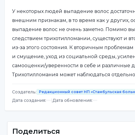
У некоторых людей выпадение волос достаточно
внешним признакам, в то время как у других, о
выпадение волос не очень заметно. Помимо вы
следствием трихотилломании, существуют и в
из-за этого состояния. К вторичным проблемам о
и смущение, уход из социальной среды, усиле
самооценки/уверенности в себе и различные 
Трихотилломания может наблюдаться отдельно
В качестве других часто сопутствующих расстр
Создатель
:
Редакционный совет НП «Стамбульская боль
ковыряние кожи, обсессивно-компульсивное р
Дата создания
:
|
Дата обновления
:
расстройства. Причины трихотилломании до ко
продолжаются. Однако есть предположение, ч
возникновению трихотилломании. Предполагае
снижение стресса или регулирование негативны
Поделиться