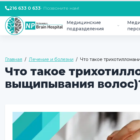
216 633 0 633
•
Позвоните нам!
Медицинские
Меди
подразделения
перс
Главная
/
Лечение и болезни
/
Что такое трихотилломани
Что такое трихотилл
выщипывания волос)