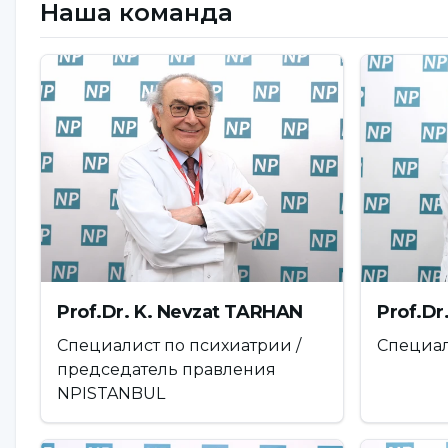
предполагает позитивный и уважительны
Наша команда
отношениям, а также приятный и безопасный 
дискриминации и насилия.
Для того чтобы преодолеть проблемы сексу
сексуальное здоровье, необходимо защищать и
Человек начинает осознавать и ощущать св
очертания нашей сексуальной идентичност
становятся более очевидными в подростковом
которые человек слышит, узнает и переж
Prof.Dr. K. Nevzat TARHAN
Prof.D
факторами, определяющими качество его се
Специалист по психиатрии /
Специал
проблем с сексуальными дисфункциями, необх
председатель правления
отношениях.
NPISTANBUL
Низкий уровень тестостерона