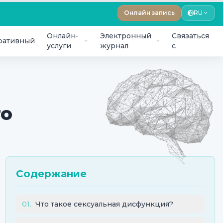
Онлайн запись
RU
Онлайн-
Электронный
Связаться
ративный
услуги
журнал
с
то
Содержание
01
.
Что такое сексуальная дисфункция?