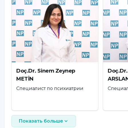
Прием антидепрессантов и гипертоничес
Атеросклероз, то есть затвердение артер
Повреждение нервов или инсульт, вызва
Курение
Чрезмерное употребление алкоголя и вещ
Побочные эффекты некоторых лекарств
Doç.Dr. Sinem Zeynep
Doç.Dr.
Беременность и послеродовое грудное в
METİN
ARSLA
Беспокойство по поводу сексуальной акт
Специалист по психиатрии
Специал
Проблемы в отношениях и браке
чувство депрессии и вины
Травмы, связанные с предыдущими секс
Показать больше