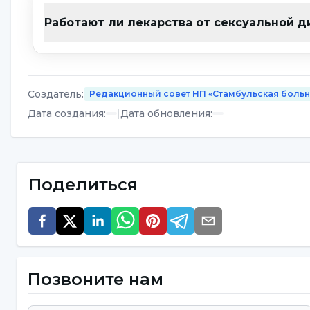
Работают ли лекарства от сексуальной 
Каковы симптомы сексуаль
У мужчин
Создатель
:
Редакционный совет НП «Стамбульская боль
Отсутствие достаточной твердости полово
Дата создания
:
|
Дата обновления
:
Достаточная твердость полового члена, но
Преждевременная эякуляция и, как следс
Поделиться
Неконтролируемая эякуляция
Недостаточное сексуальное удовлетворен
Напряжение до, во время и в конце полово
Женщины
Позвоните нам
Болезненный половой акт