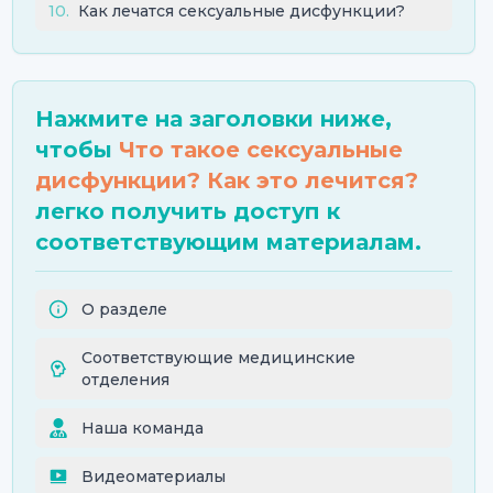
10
.
Как лечатся сексуальные дисфункции?
Нажмите на заголовки ниже,
чтобы
Что такое сексуальные
дисфункции? Как это лечится?
легко получить доступ к
соответствующим материалам.
О разделе
Соответствующие медицинские
отделения
Наша команда
Видеоматериалы