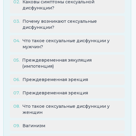
02
.
Каковы симптомы сексуальной
дисфункции?
03
.
Почему возникают сексуальные
дисфункции?
04
.
Что такое сексуальные дисфункции у
мужчин?
05
.
Преждевременная эякуляция
(импотенция)
06
.
Преждевременная эрекция
07
.
Преждевременная эрекция
08
.
Что такое сексуальные дисфункции у
женщин
09
.
Вагинизм