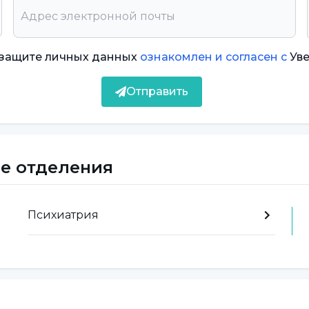
дно или вообще невозможно
 тампонов
о защите личных данных
ознакомлен и согласен с
Ув
 осмотре
Отправить
а
ные дисфункции?
е отделения
тью, хорошему сну, физическому и
Психиатрия
 сексуальной жизни приводят к психическим
ции здравоохранения, сексуальное здоровье