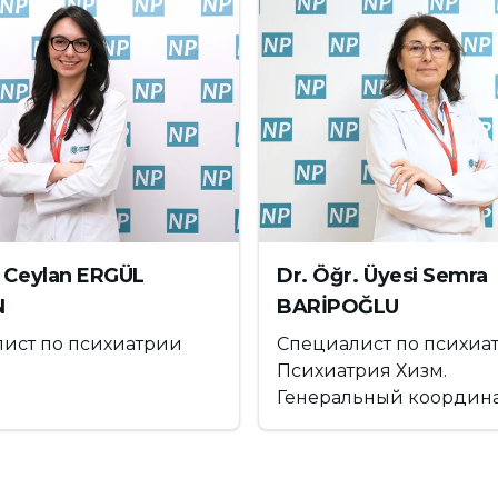
ких препаратов
ий, и другие нарушения кровообращения
нные диабетом или любой операцией
еств, вызывающих зависимость
 Ceylan ERGÜL
Dr. Öğr. Üyesi Semra
скармливание
N
BARİPOĞLU
ивности
ист по психиатрии
Специалист по психиат
Психиатрия Хизм.
Генеральный координ
уальными отношениями