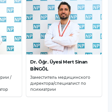
Dr. Öğr. Üyesi Mert Sinan
BİNGÖL
рии /
Заместитель медицинского
директора/специалист по
атор
психиатрии