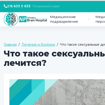
216 633 0 633
•
Позвоните нам!
Медицинские
Меди
подразделения
перс
Главная
/
Лечение и болезни
/
Что такое сексуальные ди
Что такое сексуальн
лечится?