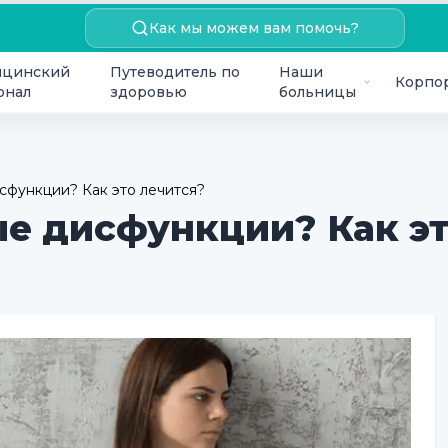
Как мы можем вам помочь?
цинский
Путеводитель по
Наши
Корпо
онал
здоровью
больницы
сфункции? Как это лечится?
ые дисфункции? Как э