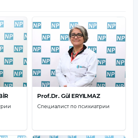
BİR
Prof.Dr. Gül ERYILMAZ
трии
Специалист по психиатрии