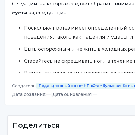
Ситуации, на которые следует обратить вниман
суста
ва, следующие.
Поскольку протез имеет определенный сро
поведения, такого как падения и удары, 
Быть осторожным и не жить в холодных ре
Старайтесь не скрещивать ноги в течение
В сидячем положении наклоняться вперед
с пола,
Создатель
:
Редакционный совет НП «Стамбульская боль
Не поднимать колени выше уровня
бедер
Дата создания
:
|
Дата обновления
:
Не пользоваться общественным туалетом, п
Необходимо следить за тем, чтобы не нак
Поделиться
сидите или стоите.