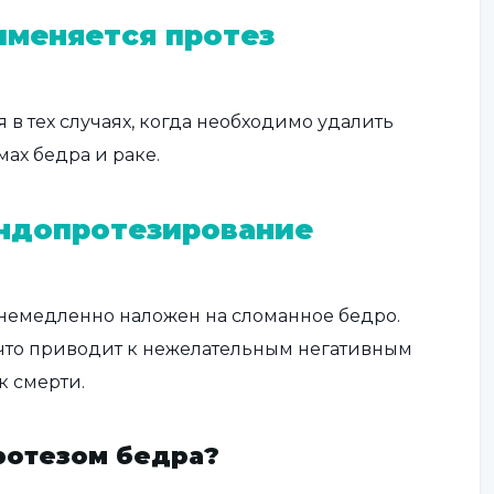
именяется протез
 в тех случаях, когда необходимо удалить
ах бедра и раке.
эндопротезирование
 немедленно наложен на сломанное бедро.
 что приводит к нежелательным негативным
к смерти.
ротезом бедра?