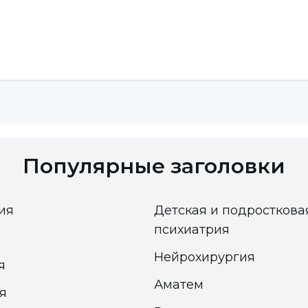
Популярные заголовки
ия
Детская и подросткова
психиатрия
Нейрохирургия
я
Аматем
я