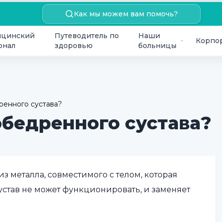
Как мы можем вам помочь?
цинский
Путеводитель по
Наши
Корпо
онал
здоровью
больницы
ренного сустава?
обедренного сустава?
из металла, совместимого с телом, которая
сустав не может функционировать, и заменяет