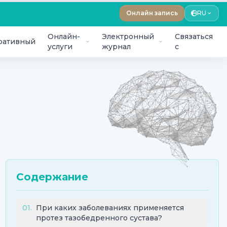
Онлайн запись
RU
Онлайн-
Электронный
Связаться
ративный
услуги
журнал
с
Содержание
01
.
При каких заболеваниях применяется
протез тазобедренного сустава?