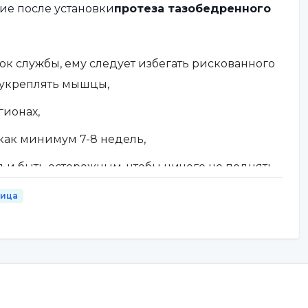
ие после установки
протеза тазобедренного
к службы, ему следует избегать рискованного
и укреплять мышцы,
гионах,
 как минимум 7-8 недель,
 и быть осторожным, чтобы ничего не поднять
ница
,
отому что меня заставили,
лоняться вперед слишком сильно, когда вы