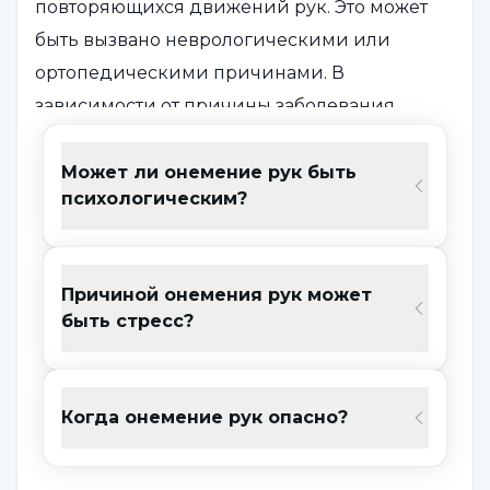
повторяющихся движений рук. Это может
быть вызвано неврологическими или
ортопедическими причинами. В
зависимости от причины заболевания
возможно выздоровление с помощью
методов лечения. Если заболевание не
Может ли онемение рук быть
психологическим?
лечить, оно может стать хроническим и
постоянным.
Причиной онемения рук может
Почему возникает онемение рук?
быть стресс?
Постоянные повторяющиеся движения
запястьем могут со временем вызвать
Когда онемение рук опасно?
утолщение связок, в которых расположены
нервы, или повышение давления в канале.