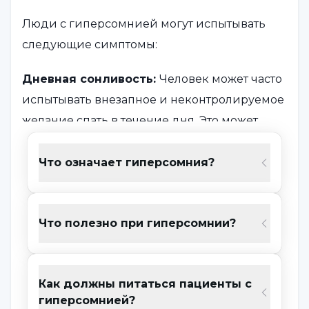
Люди с гиперсомнией могут испытывать
следующие симптомы:
Дневная сонливость:
Человек может часто
испытывать внезапное и неконтролируемое
желание спать в течение дня. Это может
происходить и во время работы или
повседневной деятельности.
Что означает гиперсомния?
Чувство усталости после пробуждения:
Несмотря на хороший сон, утром человек
Что полезно при гиперсомнии?
чувствует себя отдохнувшим и уставшим.
Не становится лучше, несмотря на
Как должны питаться пациенты с
продолжительность сна:
Несмотря на
гиперсомнией?