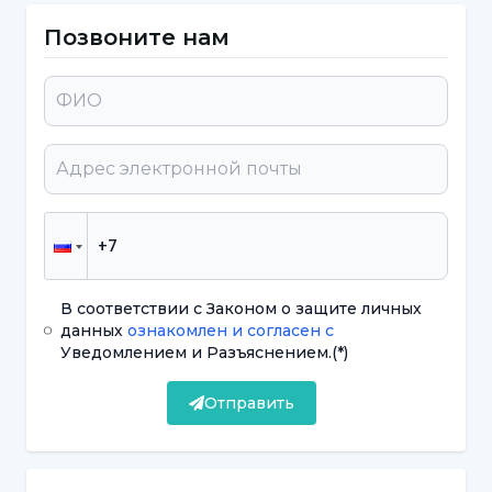
Позвоните нам
Гиперсомния (чрезмерное желание спать)
может иметь различные причины. Эти
причины включают физиологические,
психологические и экологические факторы.
Среди причин гиперсомнии можно
перечислить следующие факторы:
Апноэ сна,
В соответствии с Законом о защите личных
Нарколепсия
данных
ознакомлен и согласен с
Уведомлением и Разъяснением.
(*)
Депрессия
Тревожность,
Отправить
Нарушения гормонального баланса,
Фибромиалгия