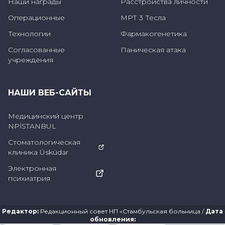
Наши награды
Расстройства личности
Оценка симптомов,
Операционные
МРТ 3 Тесла
физический осмотр,
Технологии
Фармакогенетика
Согласованные
Паническая атака
Лабораторные тесты,
учреждения
Тест сна
Дневник сна пациента,
НАШИ ВЕБ-САЙТЫ
Психологическая оценка,
Медицинский центр
NPİSTANBUL
Оценка основных заболеваний.
Стоматологическая
клиника Üsküdar
Лечение гиперсомнии
Электронная
психиатрия
Лечение гиперсомнии направлено на
устранение таких симптомов, как
Редактор
:
Редакционный совет НП «Стамбульская больница
/
Дата
чрезмерная потребность во сне и
обновления
: