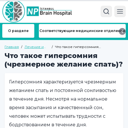
Ope
О разделе
Соответствующие медицинские отделения
Главная
/
Лечение и
/
Что такое гиперсомния
болезни
(чрезмерное желание спать)?
Что такое гиперсомния
(чрезмерное желание спать)?
Гиперсомния характеризуется чрезмерным
желанием спать и постоянной сонливостью
в течение дня. Несмотря на нормальное
время засыпания и качественный сон,
человек может испытывать трудности с
бодрствованием в течение дня.